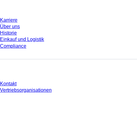
Unternehmen und Karriere
Karriere
Über uns
Historie
Einkauf und Logistik
Compliance
Sie haben Fragen?
Kontakt
Vertriebsorganisationen
* Die angezeigten Preise sind Listenpreise für nicht angemeldete Nutzer und
ohne individuell vereinbarte Konditionen. Alle Preise verstehen sich zzgl. der
gesetzlichen Steuer Ihres jeweiligen Landes und ggf. Versandkosten, sofern
nicht anders angegeben.