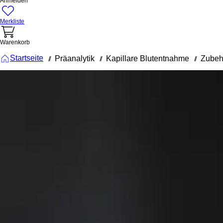
Anmelden
Merkliste
Warenkorb
Startseite
Präanalytik
Kapillare Blutentnahme
Zubeh
///
///
///