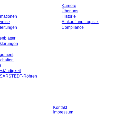
Karriere
Über uns
rmationen
Historie
weise
Einkauf und Logistik
leitungen
Compliance
enblätter
rklärungen
agement
schaften
e
ständigkeit
on SARSTEDT-Röhren
ohne individuell vereinbarte Konditionen. Alle Preise verstehen sich zzgl. der
Kontakt
Impressum