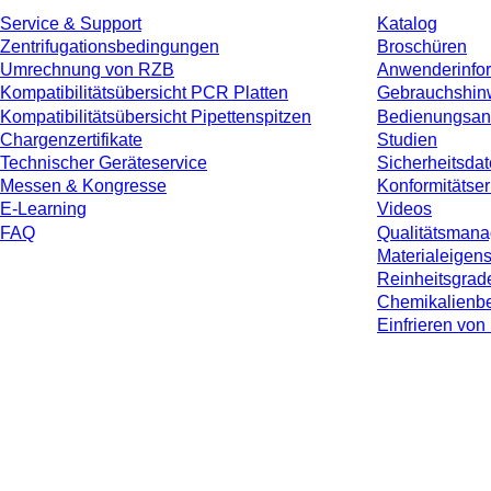
Service & Support
Katalog
Zentrifugationsbedingungen
Broschüren
Umrechnung von RZB
Anwenderinfo
Kompatibilitätsübersicht PCR Platten
Gebrauchshin
Kompatibilitätsübersicht Pipettenspitzen
Bedienungsan
Chargenzertifikate
Studien
Technischer Geräteservice
Sicherheitsdat
Messen & Kongresse
Konformitätse
E-Learning
Videos
FAQ
Qualitätsman
Materialeigen
Reinheitsgrad
Chemikalienbe
Einfrieren v
* Die angezeigten Preise sind Listenpreise für nicht angemeldete Nutzer und 
jeweiligen Landes und ggf. Versandkosten, sofern nicht anders angegeben.