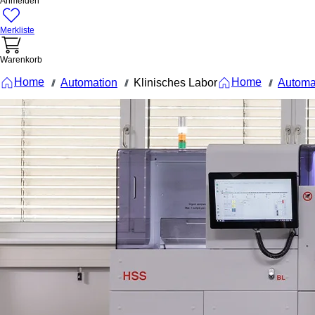
Anmelden
Merkliste
Warenkorb
Home
Home
Automation
Klinisches Labor
Automa
///
///
///