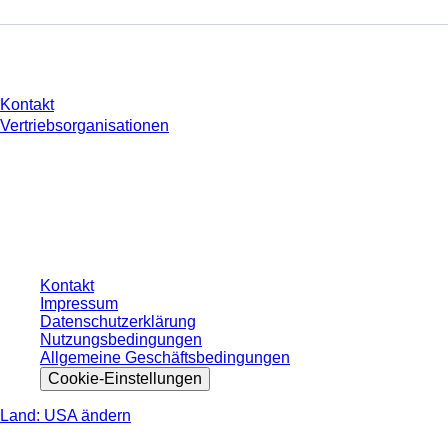
Sie haben Fragen?
Kontakt
Vertriebsorganisationen
* Die angezeigten Preise sind Listenpreise für nicht angemeldete Nutzer und
ohne individuell vereinbarte Konditionen. Alle Preise verstehen sich zzgl. der
gesetzlichen Steuer Ihres jeweiligen Landes und ggf. Versandkosten, sofern
nicht anders angegeben.
Kontakt
Impressum
Datenschutzerklärung
Nutzungsbedingungen
Allgemeine Geschäftsbedingungen
Cookie-Einstellungen
Land: USA ändern