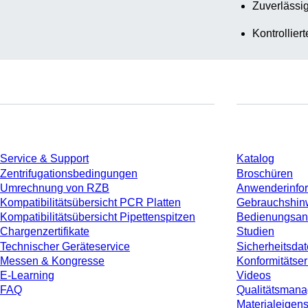
Zuverlässig
Kontrollier
Service
Download
Service & Support
Katalog
Zentrifugationsbedingungen
Broschüren
Umrechnung von RZB
Anwenderinfo
Kompatibilitätsübersicht PCR Platten
Gebrauchshin
Kompatibilitätsübersicht Pipettenspitzen
Bedienungsan
Chargenzertifikate
Studien
Technischer Geräteservice
Sicherheitsdat
Messen & Kongresse
Konformitätse
E-Learning
Videos
FAQ
Qualitätsman
Materialeigen