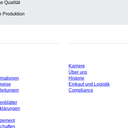
e Qualität
te Produktion
Unternehmen und Karrier
Karriere
Über uns
rmationen
Historie
weise
Einkauf und Logistik
leitungen
Compliance
enblätter
rklärungen
agement
schaften