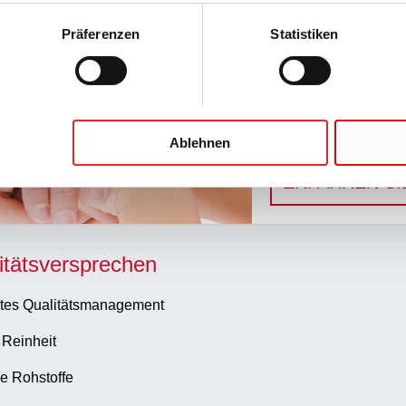
Präferenzen
Statistiken
n
Präanalytischer
Ablehnen
Innovative Präanal
ERFAHREN SI
itätsversprechen
tes Qualitätsmanagement
 Reinheit
e Rohstoffe