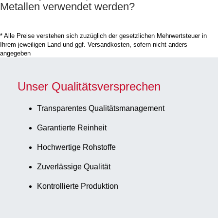
Verschluss: weiß, mit
Metallen verwendet werden?
Sicherheitsetikett, mit
integrierter
* Alle Preise verstehen sich zuzüglich der gesetzlichen Mehrwertsteuer in
nadelfreier
Ihrem jeweiligen Land und ggf. Versandkosten, sofern nicht anders
Transfereinheit,
angegeben
Verschluss montiert,
steril, 5 Stück/Beutel
Unser Qualitätsversprechen
Transparentes Qualitätsmanagement
Garantierte Reinheit
Hochwertige Rohstoffe
Zuverlässige Qualität
Kontrollierte Produktion