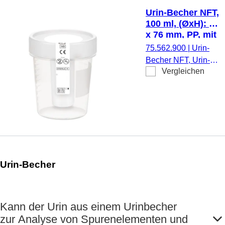
Urin-Becher NFT,
100 ml, (ØxH): 57
x 76 mm, PP, mit
Sicherheitsetikett,
75.562.900
|
Urin-
mit integrierter
Becher NFT, Urin-
nadelfreier
Vergleichen
Probengewinnung
Transfereinheit,
mit hygienisch
transparent
geschlossener und
nadelfreier
Entnahmefunktion für
Urin-Monovetten,
max. Arbeitsvolumen:
100 ml, (ØxH): 57 x
Urin-Becher
76 mm, Ø Öffnung: 62
mm, transparent,
graduiert, Material:
PP,
Kann der Urin aus einem Urinbecher
Schraubverschluss,
zur Analyse von Spurenelementen und