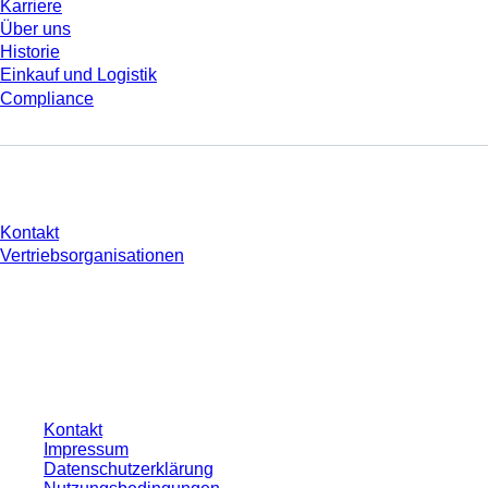
Karriere
Über uns
Historie
Einkauf und Logistik
Compliance
Sie haben Fragen?
Kontakt
Vertriebsorganisationen
* Die angezeigten Preise sind Listenpreise für nicht angemeldete Nutzer und
ohne individuell vereinbarte Konditionen. Alle Preise verstehen sich zzgl. der
gesetzlichen Steuer Ihres jeweiligen Landes und ggf. Versandkosten, sofern
nicht anders angegeben.
Kontakt
Impressum
Datenschutzerklärung