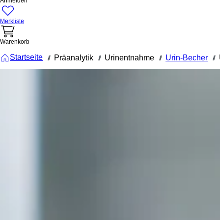
Anmelden
Merkliste
Warenkorb
Startseite
Präanalytik
Urinentnahme
Urin-Becher
///
///
///
///