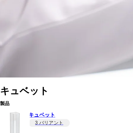
キュベット
製品
キュベット
3 バリアント