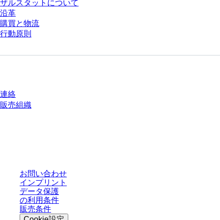
ザルスタットについて
沿革
購買と物流
行動原則
質問がありますか？
連絡
販売組織
* 表示価格は、ログインしていないユーザー向けの定価であり、個別に交渉
された条件を含みません。特に明記のない限り、すべての価格はお客様の管
轄区域における法定税および生じうる配送料を含みません。
お問い合わせ
インプリント
データ保護
の利用条件
販売条件
Cookie設定