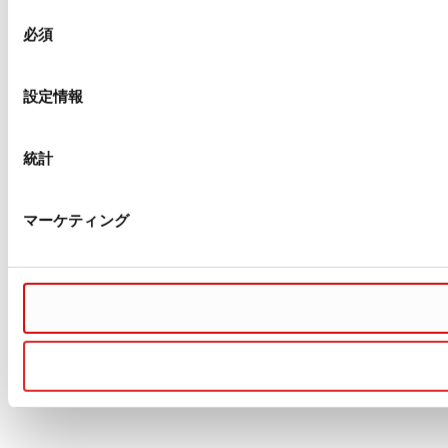
同
必須
意
の
選
設定情報
択
統計
マーケティング