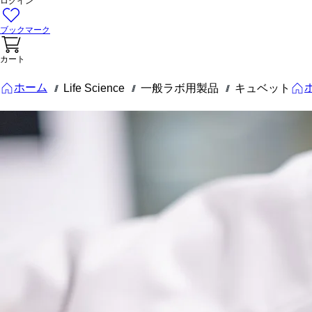
ログイン
ブックマーク
カート
ホーム
Life Science
一般ラボ用製品
キュベット
///
///
///