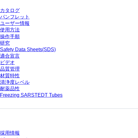
カタログ
パンフレット
ユーザー情報
使用方法
操作手順
研究
Safety Data Sheets(SDS)
適合宣言
ビデオ
品質管理
材質特性
清浄度レベル
耐薬品性
Freezing SARSTEDT Tubes
会社とキャリア
採用情報