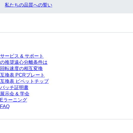
私たちの品質への誓い
サービス
サービス & サポート
の推奨遠心分離条件は
回転速度の相互変換
互換表 PCRプレート
互換表 ピペットチップ
バッチ証明書
展示会 & 学会
Eラーニング
FAQ
ダウンロードセンター