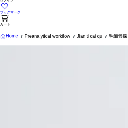
ログイン
ブックマーク
カート
Home
Preanalytical workflow
Jian ti cai qu
毛細管採
///
///
///