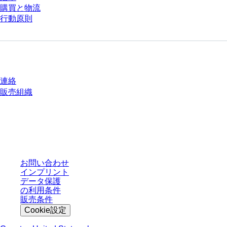
購買と物流
行動原則
質問がありますか？
連絡
販売組織
* 表示価格は、ログインしていないユーザー向けの定価であり、個別に交渉
された条件を含みません。特に明記のない限り、すべての価格はお客様の管
轄区域における法定税および生じうる配送料を含みません。
お問い合わせ
インプリント
データ保護
の利用条件
販売条件
Cookie設定