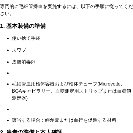
専門的に毛細管採血を実施するには、以下の手順に従ってくだ
さい。
1. 基本装備の準備
使い捨て手袋
スワブ
皮膚消毒剤
毛細管血用検体容器および検体チューブ(Microvette、
BGAキャピラリー、血糖測定用ストリップまたは血糖値
測定器)
該当する場合：絆創膏または血行を促進する材料
2. 患者の準備と本人確認