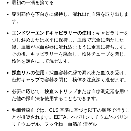
最初の一滴を捨てる
穿刺部位を下向きに保持し、漏れ出た血液を取り出しま
す。
エンドツーエンドキャピラリーの使用：
キャピラリーを
少し斜めまたは水平に保持し、血液で完全に満たした
後、血液が採血容器に流れ込むように垂直に持ちます。
その後、キャピラリーを廃棄し、検体チューブを閉じ、
検体を逆さにして混ぜます。
採血リムの使用：
採血容器の縁で漏れ出た血液を受け、
密封キャップで容器を閉じ、検体を注意深く混ぜます。
必要に応じて、検査ストリップまたは血糖測定器を用い
た他の採血法を使用することもできます。
毛細管採血では、CLSI基準に基づき以下の順序で行うこ
とが推奨されます。EDTA、ヘパリンリチウム/ヘパリン
リチウムゲル、フッ化物、血清/血清ゲル