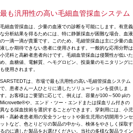
最も汎用性の高い毛細血管採血システム
毛細血管採血は、少量の血液での診断を可能にします。有意義
な分析結果を得るためには、特に静脈採血が困難な場合、血液
の一滴一滴が貴重です。このため、毛細管採血は主に少量の血
液しか期待できない患者に使用されます。一般的な応用分野は
小児科と高齢者患者向けです。毛細血管採血は侵襲性が低いた
め、血糖値、電解質、ヘモグロビン、投薬量のモニタリングに
も使用されます。
SARSTEDTは、市場で最も汎用性の高い毛細管採血システム
で、患者さん一人ひとりに適したソリューションを提供しま
す。お客様はご要望に応じて、例えば、容量が100～500 µlの
Microvette®や、エンド・ツー・エンドまたは採血リム付きの
異なる採血技術を選択することができます。穿刺用には、小児
科・高齢者患者用の安全ランセットや新生児用の切開用ランセ
ットなど、色とりどりの製品の中から、検体をやさしく採取す
るのに適した製品をお選びください。当社の多様な製品ライン