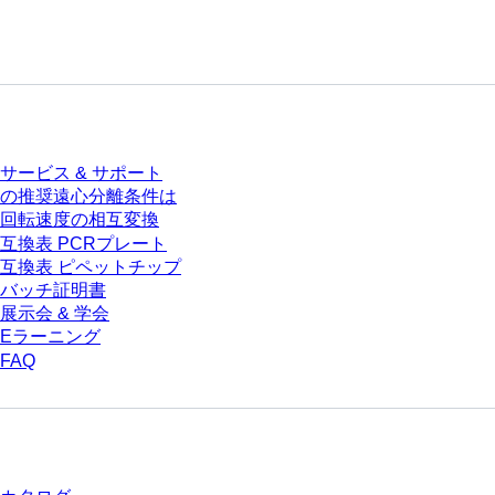
サービス
サービス & サポート
の推奨遠心分離条件は
回転速度の相互変換
互換表 PCRプレート
互換表 ピペットチップ
バッチ証明書
展示会 & 学会
Eラーニング
FAQ
ダウンロードセンター