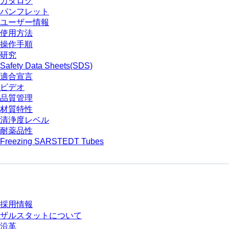
カタログ
パンフレット
ユーザー情報
使用方法
操作手順
研究
Safety Data Sheets(SDS)
適合宣言
ビデオ
品質管理
材質特性
清浄度レベル
耐薬品性
Freezing SARSTEDT Tubes
会社とキャリア
採用情報
ザルスタットについて
沿革