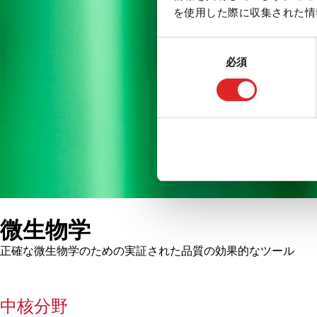
を使用した際に収集された情
同
必須
意
の
選
択
微生物学
正確な微生物学のための実証された品質の効果的なツール
中核分野