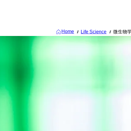
Home
Life Science
微生物
///
///