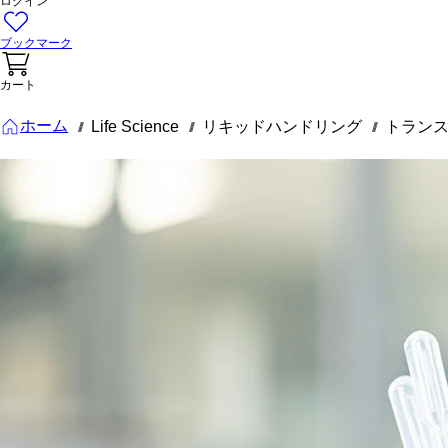
ログイン
ブックマーク
カート
ホーム
Life Science
リキッドハンドリング
トランス
///
///
///