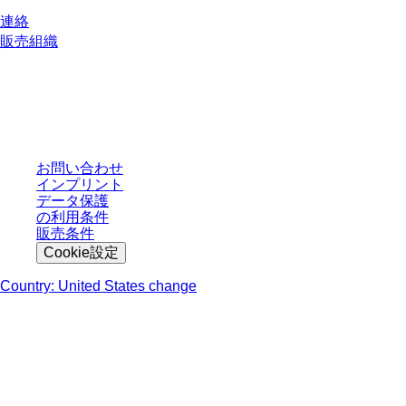
連絡
販売組織
* 表示価格は、ログインしていないユーザー向けの定価であり、個別に交渉
された条件を含みません。特に明記のない限り、すべての価格はお客様の管
轄区域における法定税および生じうる配送料を含みません。
お問い合わせ
インプリント
データ保護
の利用条件
販売条件
Cookie設定
Country: United States change