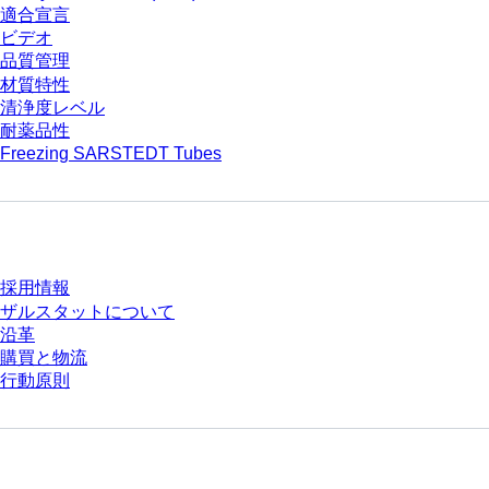
適合宣言
ビデオ
品質管理
材質特性
清浄度レベル
耐薬品性
Freezing SARSTEDT Tubes
会社とキャリア
採用情報
ザルスタットについて
沿革
購買と物流
行動原則
質問がありますか？