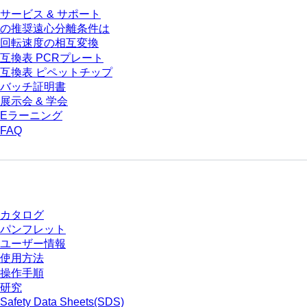
サービス & サポート
の推奨遠心分離条件は
回転速度の相互変換
互換表 PCRプレート
互換表 ピペットチップ
バッチ証明書
展示会 & 学会
Eラーニング
FAQ
ダウンロードセンター
カタログ
パンフレット
ユーザー情報
使用方法
操作手順
研究
Safety Data Sheets(SDS)