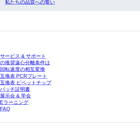
チロール
私たちの品質への誓い
容器
サービス
サービス & サポート
の推奨遠心分離条件は
回転速度の相互変換
互換表 PCRプレート
互換表 ピペットチップ
バッチ証明書
展示会 & 学会
Eラーニング
FAQ
ダウンロードセンター