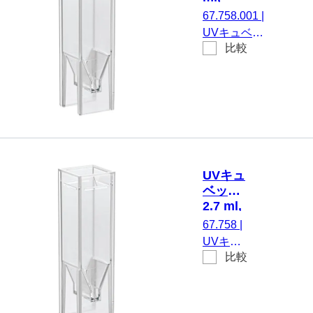
(HxW)：
67.758.001
|
45 x 12.5
UVキュベッ
mm, 特殊
比較
ト, 最大有効
プラスチッ
体積： 2.7
ク, 透明, 光
ml, 材質: 特
学側： 2
殊プラスチ
ック, 透明,
(HxW)： 45
x 12.5 mm,
光学側： 2,
UVキュ
220 nmから
ベット,
の使用に適
2.7 ml,
応, レイヤー
(HxW)：
67.758
|
の厚さ： 10
45 x
UVキュ
mm, 中心の
12.5
比較
ベット,
mm, 特
高さ: 8,5
最大有効
殊プラ
mm,
体積：
スチッ
DNA/DNase/
2.7 ml, 材