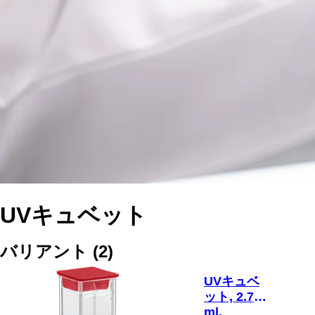
UVキュベット
バリアント
(
2
)
UVキュベ
ット, 2.7
ml,