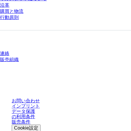
沿革
購買と物流
行動原則
質問がありますか？
連絡
販売組織
* 表示価格は、ログインしていないユーザー向けの定価であり、個別に交渉
された条件を含みません。特に明記のない限り、すべての価格はお客様の管
轄区域における法定税および生じうる配送料を含みません。
お問い合わせ
インプリント
データ保護
の利用条件
販売条件
Cookie設定