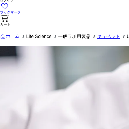
ログイン
ブックマーク
カート
ホーム
Life Science
一般ラボ用製品
キュベット
///
///
///
///