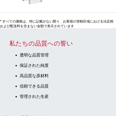
ク, 透明,
タンパク質
質: 特殊
光学
フリー, 100
プラスチ
側： 2
個/発泡スチ
ック, 透
ロール容器
* すべての価格は、特に記載がない限り、お客様の管轄区域における法定税
明,
および配送料を含まない金額で表示されています
(HxW)：
45 x 12.5
mm, 光学
私たちの品質への誓い
側： 2,
220 nmか
透明な品質管理
らの使用
保証された純度
に適応,
レイヤー
高品質な原材料
の厚さ：
10 mm,
信頼できる品質
中心の高
管理された生産
さ: 8,5
mm, 100
個/発泡ス