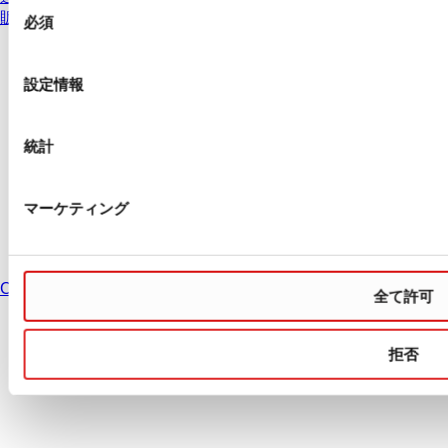
同
販売組織
必須
意
の
* 表示価格は、ログインしていないユーザー向けの定価であり、個別に交渉
選
された条件を含みません。特に明記のない限り、すべての価格はお客様の管
設定情報
轄区域における法定税および生じうる配送料を含みません。
択
統計
お問い合わせ
インプリント
データ保護
マーケティング
の利用条件
販売条件
Cookie設定
Country: United States change
全て許可
拒否