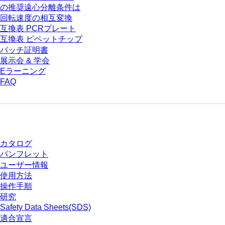
の推奨遠心分離条件は
回転速度の相互変換
互換表 PCRプレート
互換表 ピペットチップ
バッチ証明書
展示会 & 学会
Eラーニング
FAQ
ダウンロードセンター
カタログ
パンフレット
ユーザー情報
使用方法
操作手順
研究
Safety Data Sheets(SDS)
適合宣言