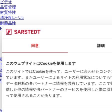
ビデオ
品質管理
材質特性
清浄度レベル
耐薬品性
Freezing SARSTEDT Tubes
会社とキャリア
同意
詳細
採用情報
このウェブサイトはCookieを使用します
ザルスタットについて
沿革
このサイトではCookieを使って、ユーザーに合わせたコン
購買と物流
ています。またユーザーによるサイトの利用状況についても
行動原則
データ解析の各パートナーに情報を共有しています。ここで
供した他の情報や各パートナーのサービスを使用した際に収
って使用されることがあります。
質問がありますか？
連絡