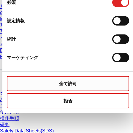
必須
意
サービス & サポート
の
の推奨遠心分離条件は
選
回転速度の相互変換
設定情報
択
互換表 PCRプレート
互換表 ピペットチップ
バッチ証明書
統計
展示会 & 学会
Eラーニング
FAQ
マーケティング
ダウンロードセンター
全て許可
カタログ
パンフレット
拒否
ユーザー情報
使用方法
操作手順
研究
Safety Data Sheets(SDS)