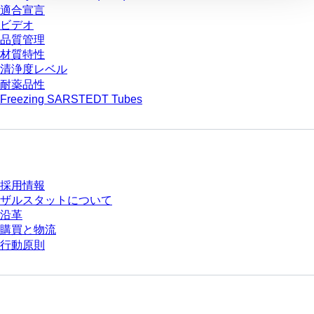
適合宣言
ビデオ
品質管理
材質特性
清浄度レベル
耐薬品性
Freezing SARSTEDT Tubes
会社とキャリア
採用情報
ザルスタットについて
沿革
購買と物流
行動原則
質問がありますか？