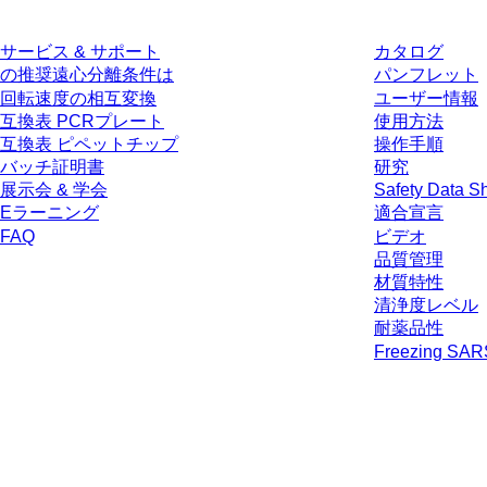
サービス & サポート
カタログ
の推奨遠心分離条件は
パンフレット
回転速度の相互変換
ユーザー情報
互換表 PCRプレート
使用方法
互換表 ピペットチップ
操作手順
バッチ証明書
研究
展示会 & 学会
Safety Data S
Eラーニング
適合宣言
FAQ
ビデオ
品質管理
材質特性
清浄度レベル
耐薬品性
Freezing SA
* 表示価格は、ログインしていないユーザー向けの定価であり、個別に交
生じうる配送料を含みません。