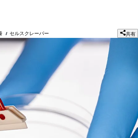
養
セルスクレーパー
///
共有