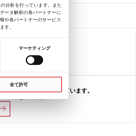
クの分析を行っています。また
データ解析の各パートナーに
報や各パートナーのサービス
ます。
マーケティング
ence. But science is our Life.
LIFE SCIENCE
全て許可
たの中にヒーローを見出しています。
ト – 卓越性の原動力
私たちは、あなたの中にヒーローを見出していま