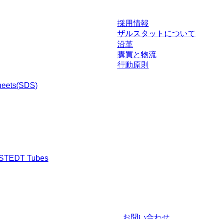
採用情報
ザルスタットについて
沿革
購買と物流
行動原則
heets(SDS)
RSTEDT Tubes
渉された条件を含みません。特に明記のない限り、すべての価格はお客様の管
お問い合わせ