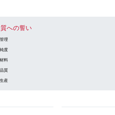
品質への誓い
管理
純度
材料
品質
生産
ドセンター
会社とキャリア