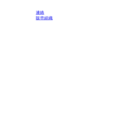
連絡
販売組織
轄区域における法定税および