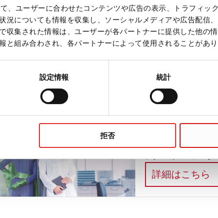
を使って、ユーザーに合わせたコンテンツや広告の表示、トラフィッ
状況についても情報を収集し、ソーシャルメディアや広告配信、
で収集された情報は、ユーザーが各パートナーに提供した他の情
報と組み合わされ、各パートナーによって使用されることがあり
Life Science
設定情報
統計
Life is not always sci
:
詳細はこちら
拒否
私たちは、あな
テクニカルアシスタン
:
詳細はこちら