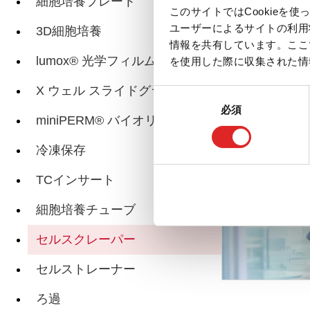
細胞培養プレート
このサイトではCookie
ユーザーによるサイトの利用
3D細胞培養
関連ページ
情報を共有しています。ここ
lumox® 光学フィルムベース
を使用した際に収集された情
X ウェル スライドグラス
同
必須
意
miniPERM® バイオリアクター
の
選
冷凍保存
択
TCインサート
細胞培養チューブ
セルスクレーパー
セルストレーナー
ろ過