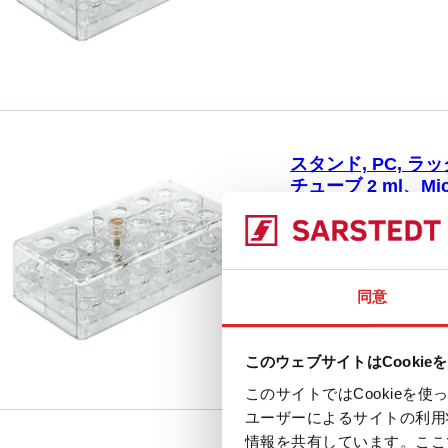
Ø, 1 個/箱
スタンド, PC, ラッ
チューブ 2 ml、Micr
93.870
|
スタンド, 材質:
(LxWxH)： 137 x 7
比較
る。 反応チューブ 2 ml、M
同意
このウェブサイトはCookie
このサイトではCookie
ユーザーによるサイトの利用
情報を共有しています。ここ