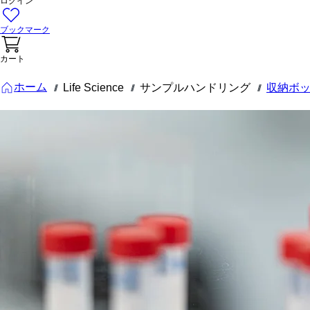
ログイン
ブックマーク
カート
ホーム
Life Science
サンプルハンドリング
収納ボ
///
///
///