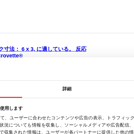
ク寸法： 6 x 3, に適している。 反応
ovette®
 PC, 透明, ラック寸法： 6 x 3,
0 x 40 mm, にとって 18 容器, に適してい
icrovette®, 1 個/箱
詳細
を使用します
を使って、ユーザーに合わせたコンテンツや広告の表示、トラフィッ
状況についても情報を収集し、ソーシャルメディアや広告配信、
で収集された情報は、ユーザーが各パートナーに提供した他の情