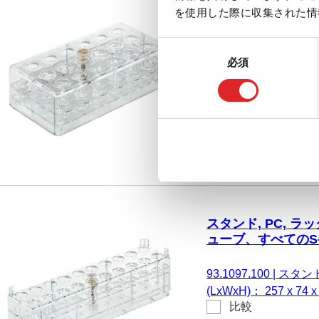
スタンド, PC, ラッ
を使用した際に収集された情
リューキャップマ
同
93.894
|
スタンド, 材質:
必須
意
(LxWxH)： 137 x 7
の
比較
る。 スクリューキャッ
選
択
スタンド, PC, ラッ
ューブ、すべてのS-Mo
93.1097.100
|
スタンド,
(LxWxH)： 257 x 7
比較
る。 チューブ、すべてのS-