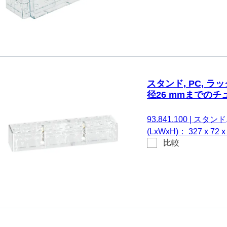
スタンド, PC, ラッ
径26 mmまでのチ
93.841.100
|
スタンド, 
(LxWxH)： 327 x 7
比較
る。 直径26 mmまでの