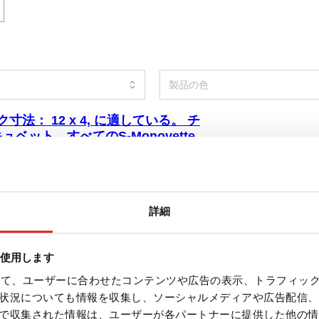
ク寸法： 12 x 4, に適している。 チ
ベット、すべてのS-Monovette®-
 材質: PC, 透明, ラック寸法： 12 x 4,
0 x 40 mm, にとって 48 容器, に適してい
キュベット、すべてのS-Monovette®-
詳細
を使用します
を使って、ユーザーに合わせたコンテンツや広告の表示、トラフィッ
状況についても情報を収集し、ソーシャルメディアや広告配信、
で収集された情報は、ユーザーが各パートナーに提供した他の情