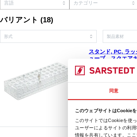
バリアント
(
18
)
スタンド, PC, ラッ
ューブ、スクエアキュ
Ø
93.1431.001
|
スタンド,
(LxWxH)： 257 x 9
比較
る。 チューブ、スクエア
同意
Ø, 1 個/箱
このウェブサイトはCookie
このサイトではCookie
ユーザーによるサイトの利用
情報を共有しています。ここ