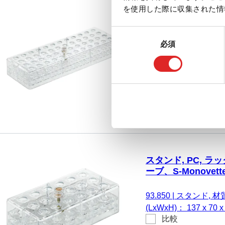
を使用した際に収集された情
スタンド, PC, ラッ
ューブ、S-Monovet
同
必須
意
93.838
|
スタンド, 材質:
の
(LxWxH)： 257 x 9
選
比較
る。 チューブ、S-Monove
択
スタンド, PC, ラッ
ーブ、S-Monovett
93.850
|
スタンド, 材質:
(LxWxH)： 137 x 7
比較
る。 チューブ、S-Monov