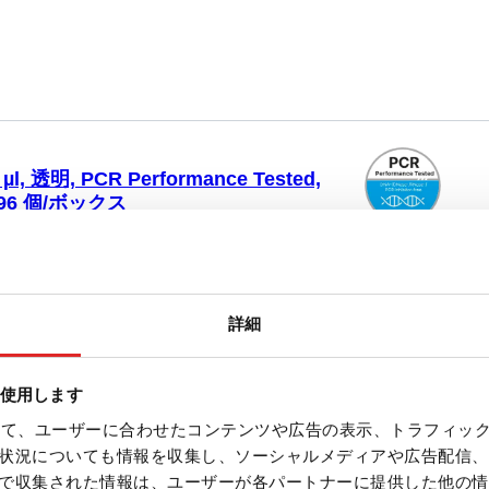
 透明, PCR Performance Tested,
96 個/ボックス
ップ, 有効体積： 20 µl, 透明, はい,
e Tested, ローリテンション, に適している。
® M、Eppendorf、Gilson、Finnpipette、
詳細
様のもの, 96 個/ボックス
を使用します
を使って、ユーザーに合わせたコンテンツや広告の表示、トラフィッ
状況についても情報を収集し、ソーシャルメディアや広告配信、
で収集された情報は、ユーザーが各パートナーに提供した他の情