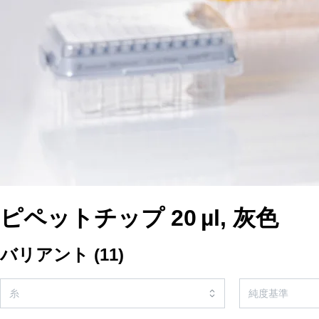
ピペットチップ 20 µl, 灰色
バリアント
(
11
)