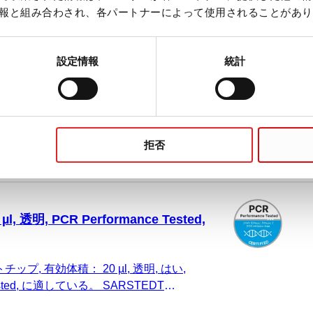
 透明, Biosphere® plus, 96 個/ボ
報と組み合わされ、各パートナーによって使用されることがあり
ップ, 有効体積： 20 µl, 透明, はい,
設定情報
統計
 に適している。 SARSTEDT Sarpette® M、
n、Finnpipette、Brand、および同一仕様のも
拒否
 透明, PCR Performance Tested,
ップ, 有効体積： 20 µl, 透明, はい,
Tested, に適している。 SARSTEDT
dorf、Gilson、Finnpipette、Brand、およ