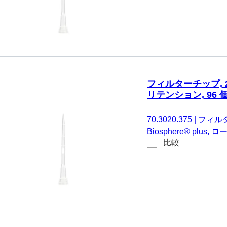
び同一仕様のもの, 96
フィルターチップ, 20 µ
リテンション, 96 個/S
70.3020.375
|
フィルター
Biosphere® plu
比較
SARSTEDT Sarpette
Brand、および同一仕様のも