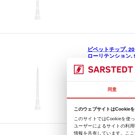
の, 96 個/ボックス
ピペットチップ, 20 µl,
ローリテンション, 
70.3020.210
|
ピペットチ
PCR Performanc
比較
SARSTEDT Sarpette
同意
Brand、および同一仕
このウェブサイトはCookie
このサイトではCookie
ユーザーによるサイトの利用
情報を共有しています。ここ