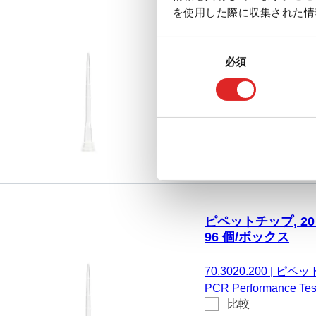
ピペットチップ, 20 µl,
を使用した際に収集された情
ックス
同
70.3020.205
|
ピペットチ
必須
意
Biosphere® plus,
の
比較
Eppendorf、Gilso
選
の, 96 個/ボックス
択
ピペットチップ, 20 µl,
96 個/ボックス
70.3020.200
|
ピペットチ
PCR Performance 
比較
Sarpette® M、Eppen