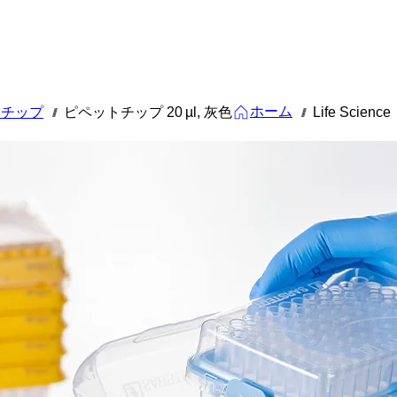
ホーム
トチップ
ピペットチップ 20 µl, 灰色
Life Science
///
///