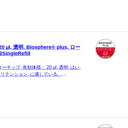
 個/ボックス
l, 透明, Biosphere® plus, ロー
ingleRefill
チップ, 有効体積： 20 µl, 透明, はい,
s, ローリテンション, に適している。
® M、Eppendorf、Gilson、Finnpipette、
の, 96 個/SingleRefill