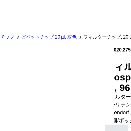
トチップ
ピペットチップ 20 µl, 灰色
フィルターチップ, 20 µl
///
///
70.3020.275
フィルタ
Bios
ン, 9
フィルターチッ
ローリテンシ
Eppendo
96 個/ボ