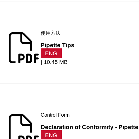
使用方法
Pipette Tips
ENG
|
10.45 MB
Control Form
Declaration of Conformity - Pipett
ENG