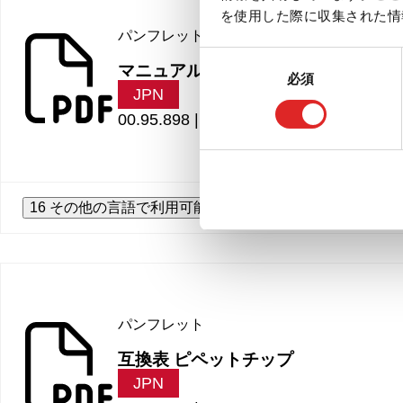
を使用した際に収集された情
パンフレット
同
マニュアルピペットシステム
必須
意
JPN
の
00.95.898 |
2.28 MB
選
択
16 その他の言語で利用可能
パンフレット
互換表 ピペットチップ
JPN