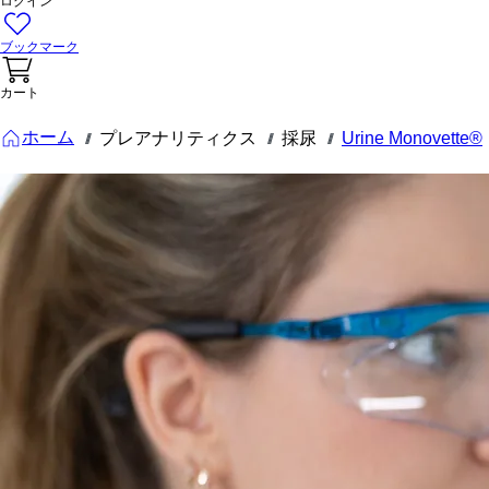
ログイン
ブックマーク
カート
ホーム
プレアナリティクス
採尿
Urine Monovette®
///
///
///