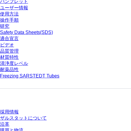
パンフレット
ユーザー情報
使用方法
操作手順
研究
Safety Data Sheets(SDS)
適合宣言
ビデオ
品質管理
材質特性
清浄度レベル
耐薬品性
Freezing SARSTEDT Tubes
会社とキャリア
採用情報
ザルスタットについて
沿革
購買と物流