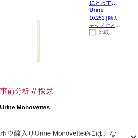
にとって
Urine
Monovette®,
10.251
|
除去
100 個/袋
チップ にとっ
比較
て Urine
Monovette®,
にとって Urine
Monovette®へ
の採尿トラン
スファー, 100
個/袋
事前分析 // 採尿
Urine Monovettes
ホウ酸入りUrine Monovette®には、な