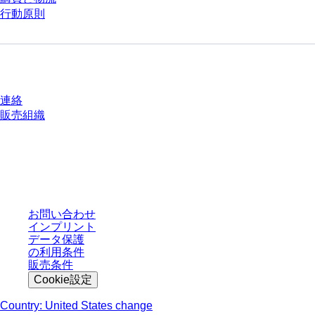
行動原則
質問がありますか？
連絡
販売組織
* 表示価格は、ログインしていないユーザー向けの定価であり、個別に交渉
された条件を含みません。特に明記のない限り、すべての価格はお客様の管
轄区域における法定税および生じうる配送料を含みません。
お問い合わせ
インプリント
データ保護
の利用条件
販売条件
Cookie設定
Country: United States change