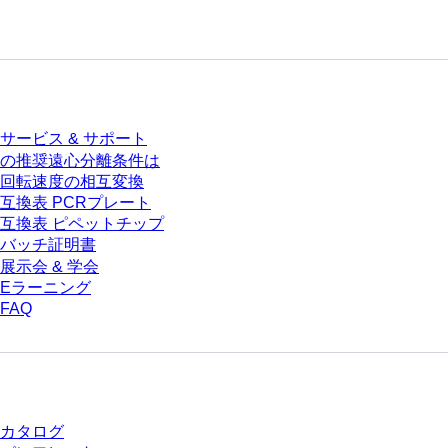
サービス
サービス & サポート
の推奨遠心分離条件は
回転速度の相互変換
互換表 PCRプレート
互換表 ピペットチップ
バッチ証明書
展示会 & 学会
Eラーニング
FAQ
ダウンロードセンター
カタログ