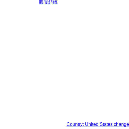
販売組織
轄区域における法定税および
Country: United States change