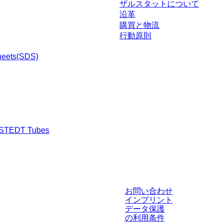
ザルスタットについて
沿革
購買と物流
行動原則
heets(SDS)
RSTEDT Tubes
渉された条件を含みません。特に明記のない限り、すべての価格はお客様の管
お問い合わせ
インプリント
データ保護
の利用条件