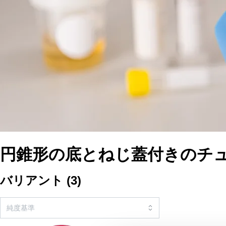
円錐形の底とねじ蓋付きのチ
バリアント
(
3
)