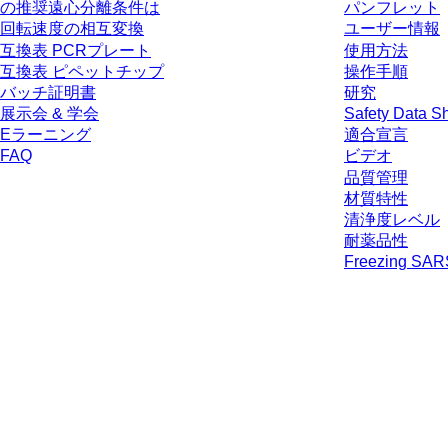
の推奨遠心分離条件は
パンフレット
回転速度の相互変換
ユーザー情報
互換表 PCRプレート
使用方法
互換表 ピペットチップ
操作手順
バッチ証明書
研究
展示会 & 学会
Safety Data S
Eラーニング
適合宣言
FAQ
ビデオ
品質管理
材質特性
清浄度レベル
耐薬品性
Freezing SA
* 表示価格は、ログインしていないユーザー向けの定価であり、個別に交
生じうる配送料を含みません。