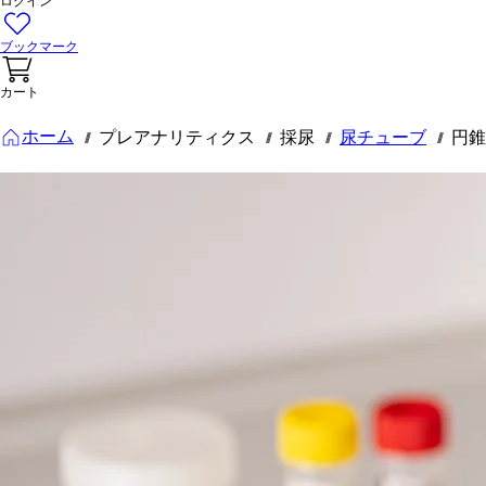
ログイン
ブックマーク
カート
ホーム
プレアナリティクス
採尿
尿チューブ
円錐
///
///
///
///