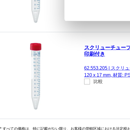
DNA/DNase/RN
ンフリー、非細胞毒性, 
スクリューチューブ, 15 
印刷付き
62.553.205
|
スクリュー
120 x 17 mm, 材
比較
プ, 赤, キャップ 装着
DNA/DNase/RN
ンフリー、非細胞毒性、無
* すべての価格は、特に記載がない限り、お客様の管轄区域における法定税