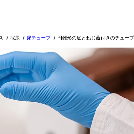
ス
採尿
尿チューブ
円錐形の底とねじ蓋付きのチューブ
///
///
///