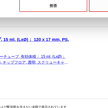
aseフリー、パイロジェンフリー/エンドトキシ
拒否
50 個/袋
ml, (LxØ)： 120 x 17 mm, PS,
チューブ, 有効体積： 15 ml, (LxØ)：
質: PS, チップフロア, 透明, スクリューキャッ
済み, 印刷付き, ラベル/印刷： 白/青, はい,
aseフリー、パイロジェンフリー/エンドトキシ
菌, 50 個/袋
および配送料を含まない金額で表示されています