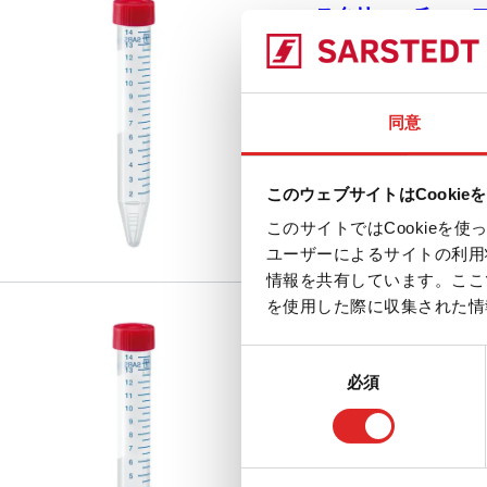
スクリューチューブ, 15 
印刷付き
62.554.502
|
スクリュー
120 x 17 mm, 材
同意
比較
プ, 赤, キャップ 装着
DNA/DNase/RN
このウェブサイトはCookie
ンフリー、非細胞毒性、無
このサイトではCookie
ユーザーによるサイトの利用
情報を共有しています。ここ
を使用した際に収集された情
スクリューチューブ, 15 
同
印刷付き
必須
意
の
62.554.001
|
スクリュー
選
120 x 17 mm, 材
択
比較
プ, 赤, キャップ 装着