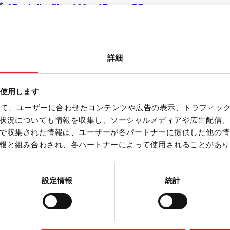
ml, (LxØ)： 120 x 17 mm, PP,
チューブ, 有効体積： 15 ml, (LxØ)：
質: PP, チップフロア, 透明, スクリューキャッ
詳細
済み, 印刷付き, ラベル/印刷： 白/青, はい,
aseフリー、パイロジェンフリー/エンドトキシ
を使用します
菌, 50 個/袋
を使って、ユーザーに合わせたコンテンツや広告の表示、トラフィッ
状況についても情報を収集し、ソーシャルメディアや広告配信、
で収集された情報は、ユーザーが各パートナーに提供した他の情
報と組み合わされ、各パートナーによって使用されることがあり
ml, (LxØ)： 120 x 17 mm, PP,
設定情報
統計
チューブ, 有効体積： 15 ml, (LxØ)：
質: PP, チップフロア, 透明, スクリューキャッ
済み, 印刷付き, ラベル/印刷： 白/青, はい,