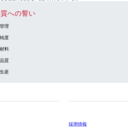
品質への誓い
管理
純度
材料
品質
生産
ドセンター
会社とキャリア
採用情報