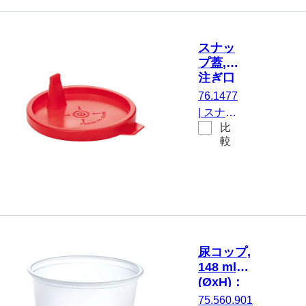
85 x 62
mm, 開
口部の直
スナッ
径： 62
プ蓋,
mm, 透
注ぎ口
明, はい,
付き,
76.1477
材質: PP,
PE, 赤,
|
スナッ
50 個/袋
1,000
比
プ蓋, 注
個/袋
較
ぎ口付
き, に適
してい
る。
125 ml
カップ
75.1355,
尿コップ,
材質:
148 ml,
PE, 赤,
(ØxH)：
1,000
73 x 67
75.560.901