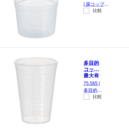
明度, は
mm, PP,
|
尿コップ,
い, 材質:
透明
比較
最大有効体
PP, 50
積： 75 ml,
個/袋
(ØxH)： 65
x 48 mm, 透
明, はい, 材
質: PP
多目的
コップ,
最大有
効体
75.565
|
積：
多目的コ
125 ml,
比較
ップ, 最
(LxØ)：
大有効体
85 x 62
積： 125
mm, は
ml,
い, PP,
(LxØ)：
透明