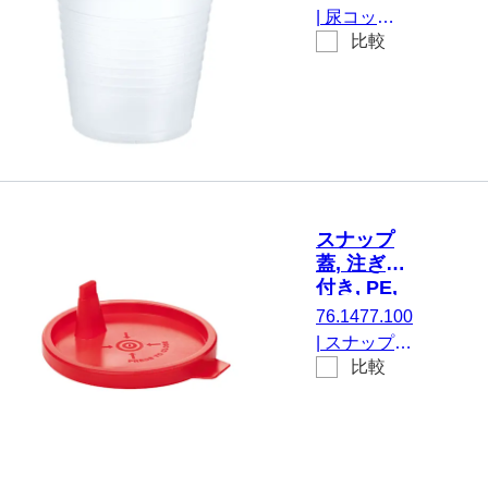
個/袋
mm, PS,
|
尿コップ,
白
比較
最大有効体
積： 148
ml,
(ØxH)： 73
x 67 mm,
白, いいえ,
材質: PS
スナップ
蓋, 注ぎ口
付き, PE,
赤, 100 個/
76.1477.100
袋
|
スナップ
比較
蓋, 注ぎ口付
き, に適して
いる。 125
ml カップ
75.1355, 材