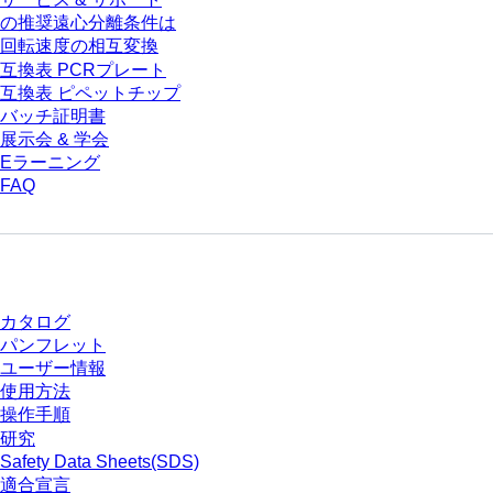
の推奨遠心分離条件は
回転速度の相互変換
互換表 PCRプレート
互換表 ピペットチップ
バッチ証明書
展示会 & 学会
Eラーニング
FAQ
ダウンロードセンター
カタログ
パンフレット
ユーザー情報
使用方法
操作手順
研究
Safety Data Sheets(SDS)
適合宣言