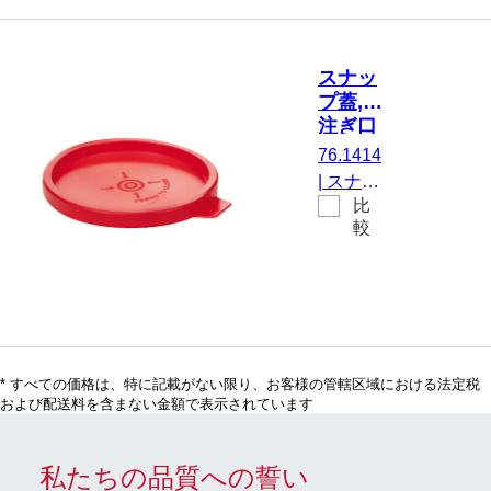
質: PE, 赤,
100 個/袋
スナッ
プ蓋,
注ぎ口
なし,
76.1414
PE, 赤,
|
スナッ
1,000
比
プ蓋, 注
個/袋
較
ぎ口な
し, に適
してい
る。
125 ml
カップ
* すべての価格は、特に記載がない限り、お客様の管轄区域における法定税
75.1355,
および配送料を含まない金額で表示されています
材質:
PE, 赤,
1,000
私たちの品質への誓い