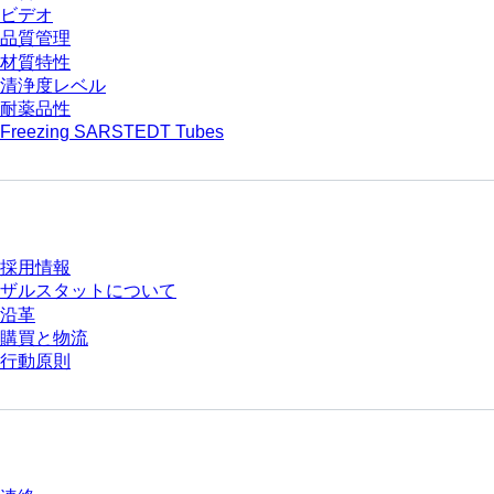
ビデオ
品質管理
材質特性
清浄度レベル
耐薬品性
Freezing SARSTEDT Tubes
会社とキャリア
採用情報
ザルスタットについて
沿革
購買と物流
行動原則
質問がありますか？