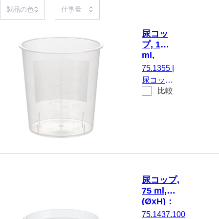
尿コッ
プ, 125
ml,
(ØxH)：
75.1355
|
66 x 67
尿コッ
mm,
比較
プ, 採尿
PP, 高
と保管,
透明度
最大有効
体積：
125 ml,
(ØxH)：
66 x 67
mm, 開口
尿コップ,
部の直
75 ml,
径： 66
(ØxH)：
mm, 高透
65 x 48
75.1437.100