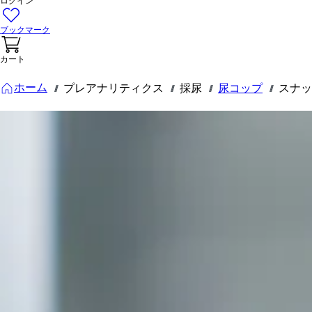
ログイン
ブックマーク
カート
ホーム
プレアナリティクス
採尿
尿コップ
スナッ
///
///
///
///