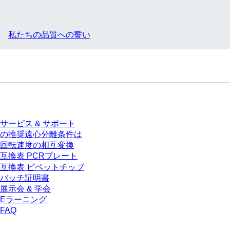
私たちの品質への誓い
サービス
サービス & サポート
の推奨遠心分離条件は
回転速度の相互変換
互換表 PCRプレート
互換表 ピペットチップ
バッチ証明書
展示会 & 学会
Eラーニング
FAQ