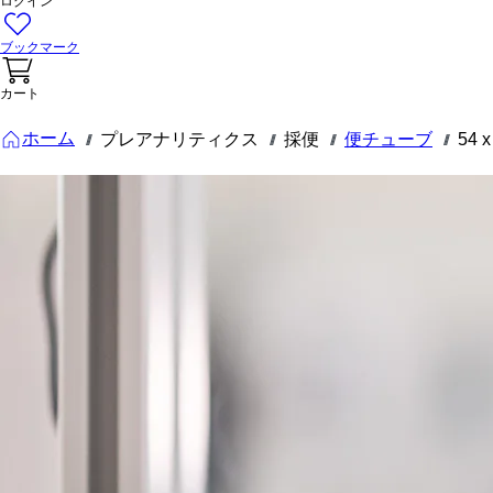
ログイン
ブックマーク
カート
ホーム
プレアナリティクス
採便
便チューブ
54
///
///
///
///