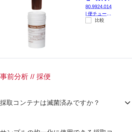
クリュー
80.9924.014
キャップ,
|
便チュー
(LxØ)：
比較
ブ, 付き シ
54 x 28
ョベル, 白,
mm, 白
スクリュー
キャップ, キ
ャップ： 茶,
(LxØ) キャ
ップを含ま
ない: 54 x
事前分析 // 採便
28 mm, 紙ラ
ベル付き,
50 個/袋
採取コンテナは滅菌済みですか？