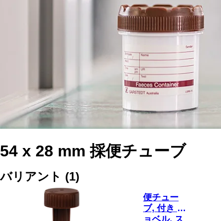
54 x 28 mm 採便チューブ
バリアント
(
1
)
便チュー
ブ, 付き シ
ョベル, ス