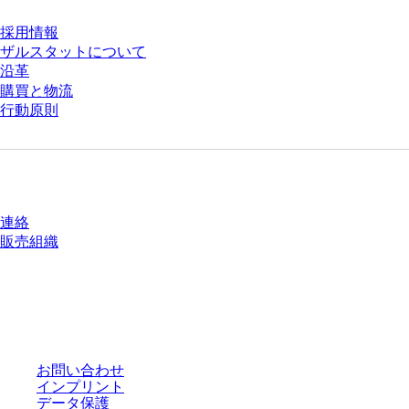
採用情報
ザルスタットについて
沿革
購買と物流
行動原則
質問がありますか？
連絡
販売組織
* 表示価格は、ログインしていないユーザー向けの定価であり、個別に交渉
された条件を含みません。特に明記のない限り、すべての価格はお客様の管
轄区域における法定税および生じうる配送料を含みません。
お問い合わせ
インプリント
データ保護