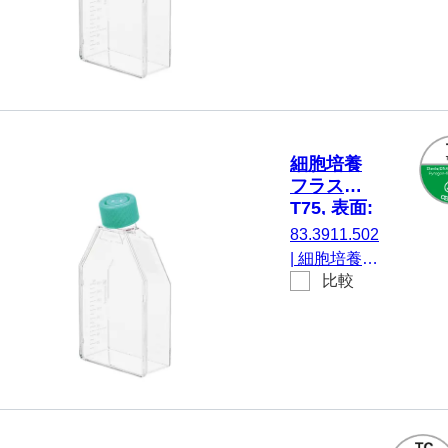
材質: PS, 表
面: Cell+, に
とって 高度
な付着細胞,
カラーコー
ド： 黄, フ
ィルターキ
細胞培養
ャップ, TC
フラスコ,
Tested, 5 個/
T75, 表面:
袋
サスペン
83.3911.502
ション, フ
|
細胞培養フ
ィルター
比較
ラスコ, T75,
キャップ
材質: PS, 表
面: サスペン
ション, にと
って 浮遊細
胞, カラーコ
ード： 緑,