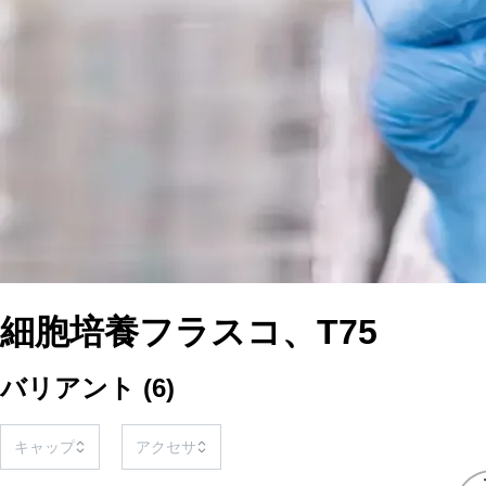
細胞培養フラスコ、T75
バリアント
(
6
)