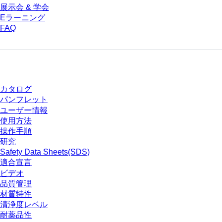
展示会 & 学会
Eラーニング
FAQ
ダウンロードセンター
カタログ
パンフレット
ユーザー情報
使用方法
操作手順
研究
Safety Data Sheets(SDS)
適合宣言
ビデオ
品質管理
材質特性
清浄度レベル
耐薬品性