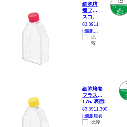
フィルター
細胞培
キャップ,
養フラ
TC Tested,
スコ,
5 個/袋
T75,
83.3911
表面:
|
細胞培
標準, 2
比
養フラ
ポジシ
較
スコ,
ョンス
T75, 材
クリュ
質: PS,
ーキャ
表面: 標
ップ
準, にと
って 付
着細胞,
細胞培養
カラー
フラスコ,
コー
T75, 表面:
ド： 赤,
Cell+, 2ポ
83.3911.300
2ポジシ
ジション
|
細胞培養フ
ョンス
スクリュ
比較
ラスコ, T75,
ーキャッ
クリュ