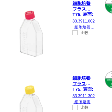
細胞培養
フラスコ,
T75, 表面:
標準, フィ
83.3911.002
ルターキ
|
細胞培養フ
ャップ
比較
ラスコ, T75,
材質: PS, 表
面: 標準, に
とって 付着
細胞, カラー
コード： 赤,
フィルター
キャップ,
細胞培養
TC Tested,
フラスコ,
5 個/袋
T75, 表面:
Cell+, フ
83.3911.302
ィルター
|
細胞培養フ
キャップ
比較
ラスコ, T75,