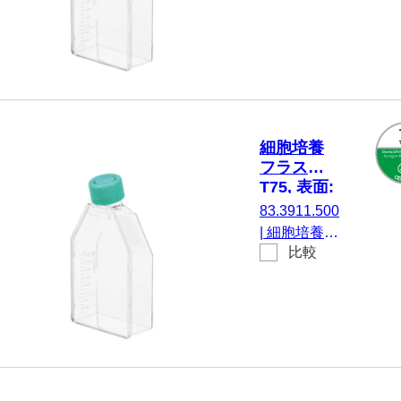
材質: PS, 表
プ
ーキャ
面: Cell+, に
ップ,
とって 高度
TC
な付着細胞,
Tested,
カラーコー
5 個/袋
ド： 黄, 2ポ
ジションス
細胞培養
クリューキ
フラスコ,
ャップ, TC
T75, 表面:
Tested, 5 個/
サスペン
83.3911.500
袋
ション, 2
|
細胞培養フ
ポジショ
比較
ラスコ, T75,
ンスクリ
材質: PS, 表
ューキャ
面: サスペン
ップ
ション, にと
って 浮遊細
胞, カラーコ
ード： 緑, 2