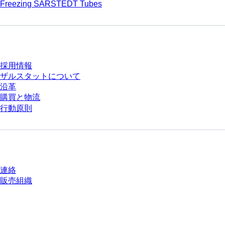
Freezing SARSTEDT Tubes
会社とキャリア
採用情報
ザルスタットについて
沿革
購買と物流
行動原則
質問がありますか？
連絡
販売組織
* 表示価格は、ログインしていないユーザー向けの定価であり、個別に交渉
された条件を含みません。特に明記のない限り、すべての価格はお客様の管
轄区域における法定税および生じうる配送料を含みません。