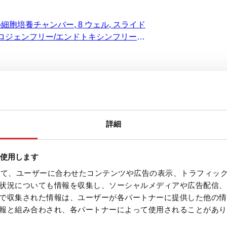
細胞培養チャンバー, 8 ウェル, スライド
イロジェンフリー/エンドトキシンフリー、
リスター
詳細
ンバー, 8 ウェル, PCAスライド上
を使用します
細胞培養チャンバー, 8 ウェル, PCAスラ
を使って、ユーザーに合わせたコンテンツや広告の表示、トラフィッ
ロジェンフリー/エンドトキシンフリー、非
状況についても情報を収集し、ソーシャルメディアや広告配信、
スター
で収集された情報は、ユーザーが各パートナーに提供した他の情
報と組み合わされ、各パートナーによって使用されることがあり