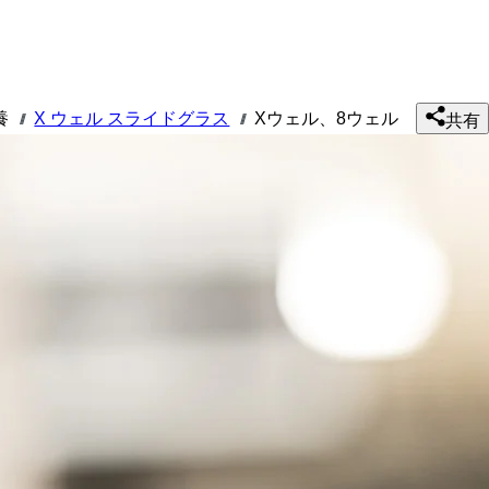
養
X ウェル スライドグラス
Xウェル、8ウェル
///
///
共有