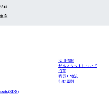
品質
生産
ドセンター
会社とキャリア
採用情報
ザルスタットについて
沿革
購買と物流
行動原則
heets(SDS)