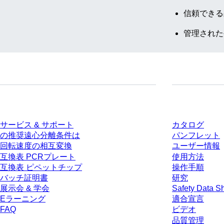
信頼できる
管理された
サービス
ダウンロー
サービス & サポート
カタログ
の推奨遠心分離条件は
パンフレット
回転速度の相互変換
ユーザー情報
互換表 PCRプレート
使用方法
互換表 ピペットチップ
操作手順
バッチ証明書
研究
展示会 & 学会
Safety Data S
Eラーニング
適合宣言
FAQ
ビデオ
品質管理