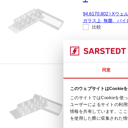
94.6170.802
|
Xウェル
ガラス上, 無菌、パ
比較
非細胞毒性, 6 個/ブ
同意
Xウェル細胞培養チャ
このウェブサイトはCookie
94.6140.802
|
Xウェル
このサイトではCookie
イド上, 無菌、パイ
ユーザーによるサイトの利用
比較
細胞毒性, 6 個/ブリ
情報を共有しています。ここ
を使用した際に収集された情