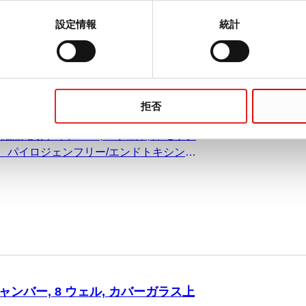
設定情報
統計
ンバー, 8 ウェル, ルモックス上®-
拒否
細胞培養チャンバー, 8 ウェル, ルモック
菌、パイロジェンフリー/エンドトキシンフ
個/ブリスター
ンバー, 8 ウェル, カバーガラス上