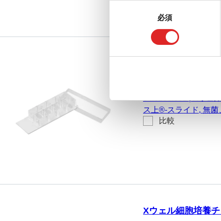
同
必須
意
の
選
択
Xウェル細胞培養チャ
スライド
94.6150.801
|
Xウェル
ス上®-スライド, 無
比較
リー、非細胞毒性, 6 
Xウェル細胞培養チャ