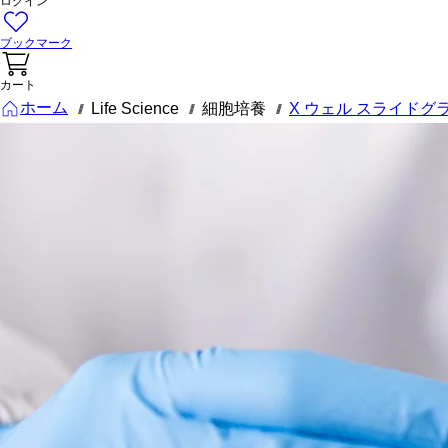
ログイン
ブックマーク
カート
ホーム
Life Science
細胞培養
X ウェル スライドグ
///
///
///