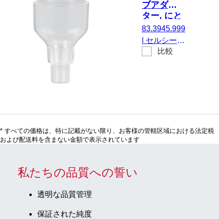
ブアダプ
ター, にと
って 15
83.3945.999
ml、5
|
セルシーブ
ml、17 x
比較
アダプター,
100 mmお
にとって 15
よび12 x
ml、5 ml、
75 mm チ
17 x 100
ューブ
mmおよび
12 x 75 mm
チューブ, 無
* すべての価格は、特に記載がない限り、お客様の管轄区域における法定税
菌、パイロ
および配送料を含まない金額で表示されています
ジェンフリ
ー/エンドト
キシンフリ
私たちの品質への誓い
ー、非細胞
毒性, 1 個/ブ
透明な品質管理
リスター
保証された純度