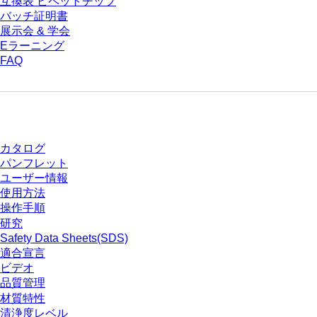
互換表 ピペットチップ
バッチ証明書
展示会 & 学会
Eラーニング
FAQ
ダウンロードセンター
カタログ
パンフレット
ユーザー情報
使用方法
操作手順
研究
Safety Data Sheets(SDS)
適合宣言
ビデオ
品質管理
材質特性
清浄度レベル