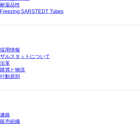
耐薬品性
Freezing SARSTEDT Tubes
会社とキャリア
採用情報
ザルスタットについて
沿革
購買と物流
行動原則
質問がありますか？
連絡
販売組織
* 表示価格は、ログインしていないユーザー向けの定価であり、個別に交渉
された条件を含みません。特に明記のない限り、すべての価格はお客様の管