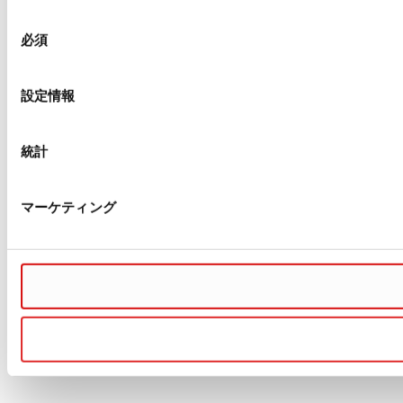
同
必須
意
の
選
設定情報
択
統計
マーケティング