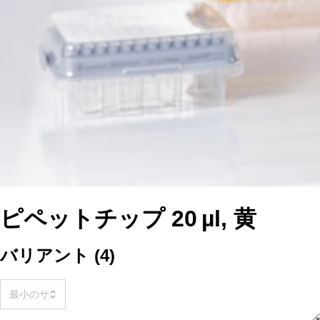
ピペットチップ 20 µl, 黄
バリアント
(
4
)