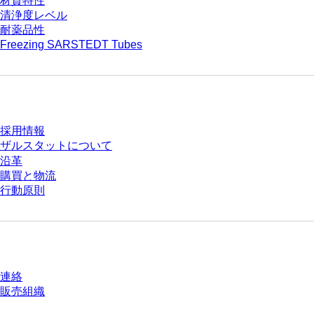
材質特性
清浄度レベル
耐薬品性
Freezing SARSTEDT Tubes
会社とキャリア
採用情報
ザルスタットについて
沿革
購買と物流
行動原則
質問がありますか？
連絡
販売組織