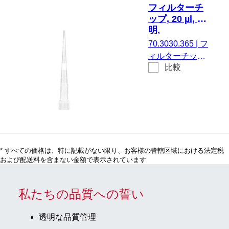
Sarpette® M、
フィルターチ
Eppendorf、
ップ, 20 µl, 透
Gilson、
明,
Finnpipette、
Biosphere®
70.3030.365
|
フ
Biohit、Brandお
plus, 96
ィルターチップ,
よび同一仕様の
個/SingleRefill
比較
有効体積： 20
もの, 96
µl, 透明, はい,
個/SingleRefill
Biosphere®
plus, に適してい
る。
SARSTEDT
Sarpette® M、
* すべての価格は、特に記載がない限り、お客様の管轄区域における法定税
Eppendorf、
および配送料を含まない金額で表示されています
Gilson、
Finnpipette、
Biohit、Brandお
私たちの品質への誓い
よび同一仕様の
もの, 96
透明な品質管理
個/SingleRefill