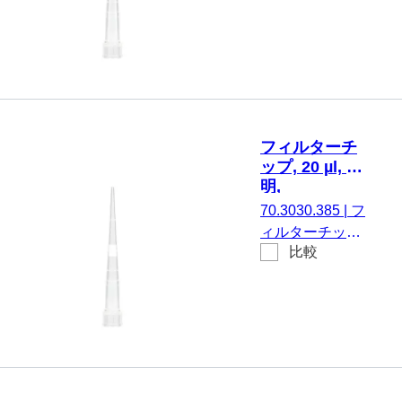
積： 20 µl, 透
クス
様のもの, 96
明, はい,
個/ボックス
Biosphere®
plus, ローリ
テンション,
に適してい
る。
フィルターチ
SARSTEDT
ップ, 20 µl, 透
Sarpette®
明,
M、
Biosphere®
70.3030.385
|
フ
Eppendorf、
plus, ローリテ
ィルターチップ,
Gilson、
ンション, 96
比較
有効体積： 20
個/SingleRefill
Finnpipette、
µl, 透明, はい,
Biohit、Brand
Biosphere®
および同一仕
plus, ローリテン
様のもの, 96
ション, に適して
個/ボックス
いる。
SARSTEDT