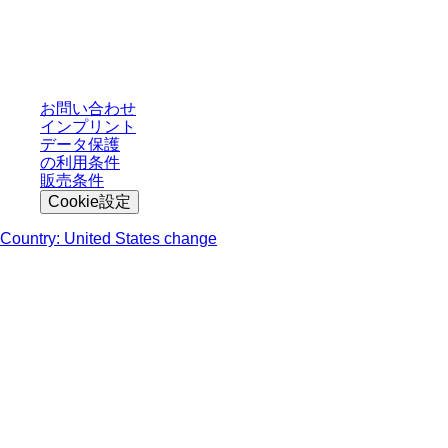
* 表示価格は、ログインしていないユーザー向けの定価であり、個別に交渉
された条件を含みません。特に明記のない限り、すべての価格はお客様の管
轄区域における法定税および生じうる配送料を含みません。
お問い合わせ
インプリント
データ保護
の利用条件
販売条件
Cookie設定
Country: United States change