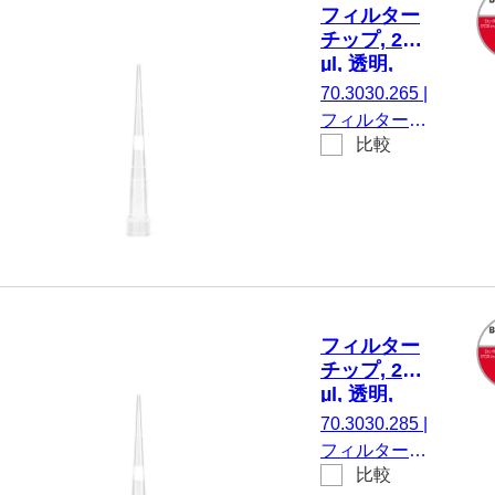
フィルター
チップ, 20
µl, 透明,
Biosphere®
70.3030.265
|
plus, 96 個/
フィルターチ
ボックス
比較
ップ, 有効体
積： 20 µl, 透
明, はい,
Biosphere®
plus, に適し
ている。
SARSTEDT
Sarpette®
フィルター
M、
チップ, 20
Eppendorf、
µl, 透明,
Gilson、
Biosphere®
70.3030.285
|
Finnpipette、
plus, ローリ
フィルターチ
Biohit、Brand
テンション,
比較
ップ, 有効体
96 個/ボッ
および同一仕