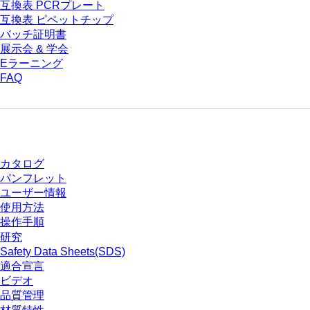
互換表 PCRプレート
互換表 ピペットチップ
バッチ証明書
展示会 & 学会
Eラーニング
FAQ
ダウンロードセンター
カタログ
パンフレット
ユーザー情報
使用方法
操作手順
研究
Safety Data Sheets(SDS)
適合宣言
ビデオ
品質管理