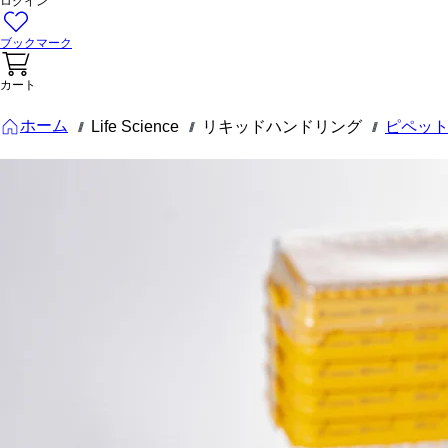
ログイン
ブックマーク
カート
ホーム
Life Science
リキッドハンドリング
ピペッ
///
///
///