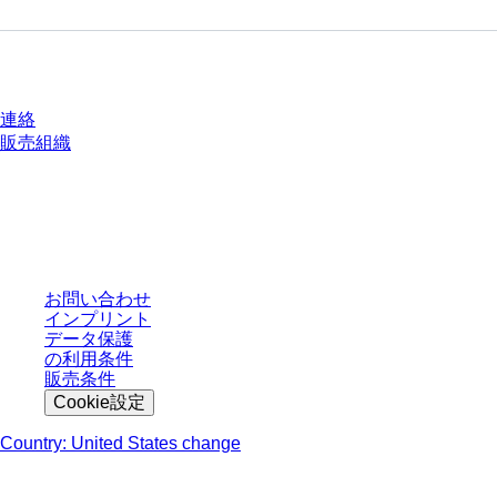
質問がありますか？
連絡
販売組織
* 表示価格は、ログインしていないユーザー向けの定価であり、個別に交渉
された条件を含みません。特に明記のない限り、すべての価格はお客様の管
轄区域における法定税および生じうる配送料を含みません。
お問い合わせ
インプリント
データ保護
の利用条件
販売条件
Cookie設定
Country: United States change