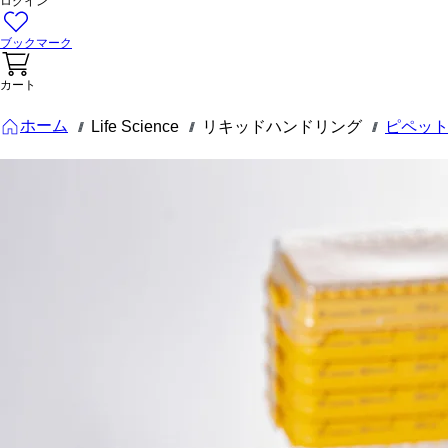
ログイン
ブックマーク
カート
ホーム
Life Science
リキッドハンドリング
ピペッ
///
///
///