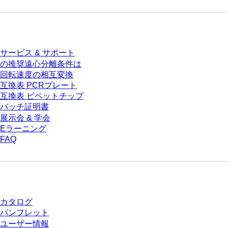
サービス
サービス & サポート
の推奨遠心分離条件は
回転速度の相互変換
互換表 PCRプレート
互換表 ピペットチップ
バッチ証明書
展示会 & 学会
Eラーニング
FAQ
ダウンロードセンター
カタログ
パンフレット
ユーザー情報