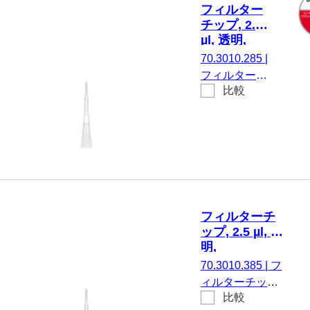
フィルター
チップ, 2.5
µl, 透明,
Biosphere®
70.3010.285
|
plus, ローリ
フィルターチ
テンション,
比較
ップ, 有効体
96 個/ボッ
積： 2.5 µl, 透
クス
明, はい,
Biosphere®
plus, ローリ
テンション,
に適してい
る。
フィルターチ
SARSTEDT
ップ, 2.5 µl, 透
Sarpette®
明,
M、
Biosphere®
70.3010.385
|
フ
Eppendorf、
plus, ローリテ
ィルターチップ,
Gilson、
ンション, 96
比較
有効体積： 2.5
個/SingleRefill
Finnpipette、