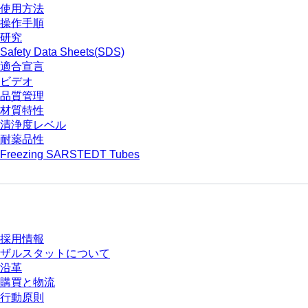
使用方法
操作手順
研究
Safety Data Sheets(SDS)
適合宣言
ビデオ
品質管理
材質特性
清浄度レベル
耐薬品性
Freezing SARSTEDT Tubes
会社とキャリア
採用情報
ザルスタットについて
沿革
購買と物流
行動原則