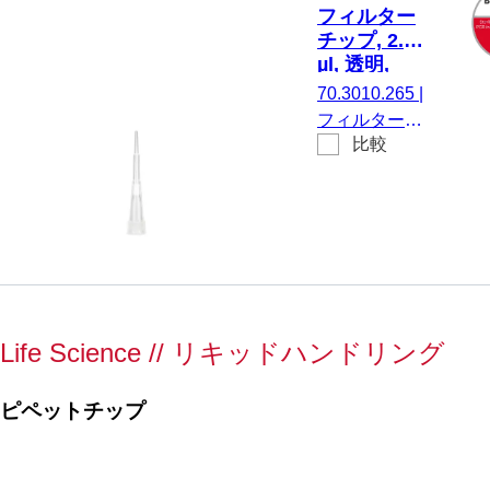
Eppendorf、
フィルター
Gilson、
チップ, 2.5
Finnpipette、
µl, 透明,
Brand、および
Biosphere®
70.3010.265
|
同一仕様のもの,
plus, 96 個/
フィルターチ
96
ボックス
比較
ップ, 有効体
個/SingleRefill
積： 2.5 µl, 透
明, はい,
Biosphere®
plus, に適し
ている。
SARSTEDT
Sarpette®
Life Science // リキッドハンドリング
M、
Eppendorf、
Gilson、
ピペットチップ
Finnpipette、
Brand、およ
び同一仕様の