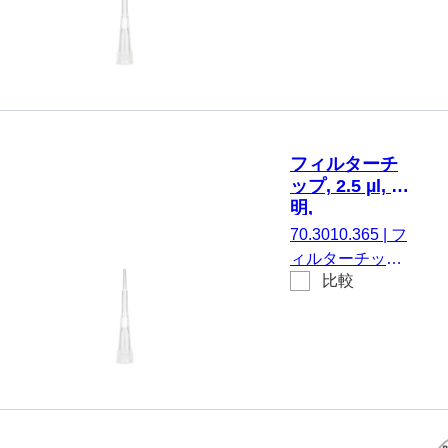
µl, 透明, はい,
Brand、およ
Biosphere®
び同一仕様の
plus, ローリテン
もの, 96 個/ボ
ション, に適して
ックス
いる。
SARSTEDT
Sarpette® M、
フィルターチ
Eppendorf、
ップ, 2.5 µl, 透
Gilson、
明,
Finnpipette、
Biosphere®
70.3010.365
|
フ
Brand、および
plus, 96
ィルターチップ,
同一仕様のもの,
個/SingleRefill
比較
有効体積： 2.5
96
µl, 透明, はい,
個/SingleRefill
Biosphere®
plus, に適してい
る。
SARSTEDT
Sarpette® M、