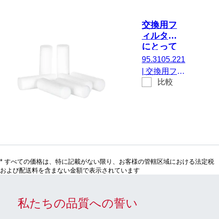
交換用フ
ィルター,
にとって
10 ml
95.3105.221
Sarpette®
|
交換用フィ
M, 50 個/
比較
ルター, にと
袋
って 10 ml
Sarpette®
M, 50 個/袋
* すべての価格は、特に記載がない限り、お客様の管轄区域における法定税
および配送料を含まない金額で表示されています
私たちの品質への誓い