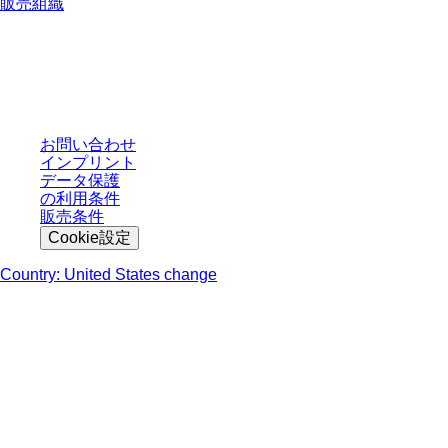
販売組織
* 表示価格は、ログインしていないユーザー向けの定価であり、個別に交渉
された条件を含みません。特に明記のない限り、すべての価格はお客様の管
轄区域における法定税および生じうる配送料を含みません。
お問い合わせ
インプリント
データ保護
の利用条件
販売条件
Cookie設定
Country: United States change