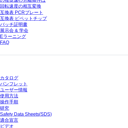
の推奨遠心分離条件は
回転速度の相互変換
互換表 PCRプレート
互換表 ピペットチップ
バッチ証明書
展示会 & 学会
Eラーニング
FAQ
ダウンロードセンター
カタログ
パンフレット
ユーザー情報
使用方法
操作手順
研究
Safety Data Sheets(SDS)
適合宣言
ビデオ