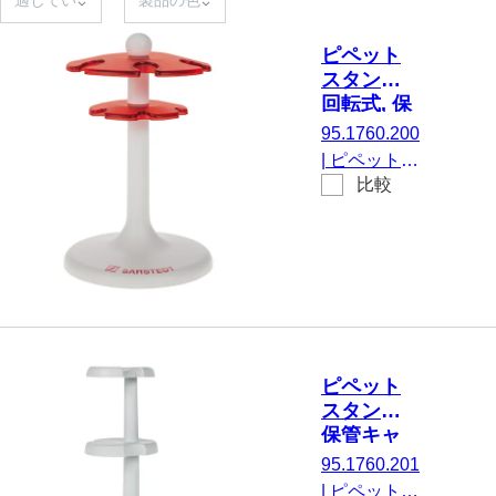
ピペット
スタンド,
回転式, 保
管キャパ
95.1760.200
シティ：
|
ピペットス
6, にとっ
比較
タンド, 回転
て シング
式, 保管キャ
ルチャン
パシティ：
ネルピペ
6, にとって
ット 最大
シングルチ
1,000 µl, 1
ャンネルピ
個/箱
ペット 最大
1,000 µl, 1
ピペット
個/箱
スタンド,
保管キャ
パシテ
95.1760.201
ィ： 3, に
|
ピペットス