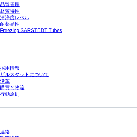
品質管理
材質特性
清浄度レベル
耐薬品性
Freezing SARSTEDT Tubes
会社とキャリア
採用情報
ザルスタットについて
沿革
購買と物流
行動原則
質問がありますか？
連絡