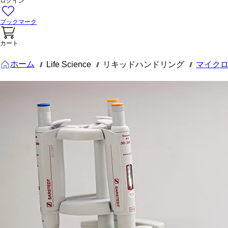
ログイン
ブックマーク
カート
ホーム
Life Science
リキッドハンドリング
マイク
///
///
///