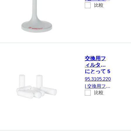
とって シ
比較
タンド, 保管
ングルチ
キャパシテ
ャンネル
ィ： 3, にと
およびマ
って シング
ルチチャ
ルチャンネ
ンネルピ
ルおよびマ
ペット, 1
個/箱
ルチチャン
ネルピペッ
交換用フ
ト, 1 個/箱
ィルター,
にとって 5
ml
95.3105.220
Sarpette®
|
交換用フィ
M, 50 個/
比較
ルター, にと
袋
って 5 ml
Sarpette®
M, 50 個/袋