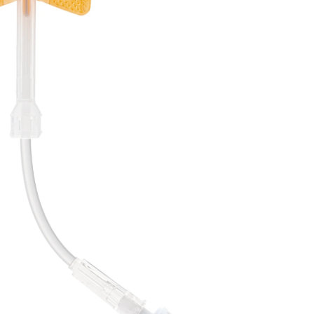
flexível: 80
mm, 1
unid./bliste
Agulha de Safety-
Multifly®, agulha
(ØxC): 25G x 3/4'', cor
de codificação:
laranja, comprimento
do tubo flexível: 80
mm, com
Multiadaptador, isento
de DEHP, 1
unid./blister, estéreis,
isentos de
pirogénios/endotoxina
120 unid./caixa de