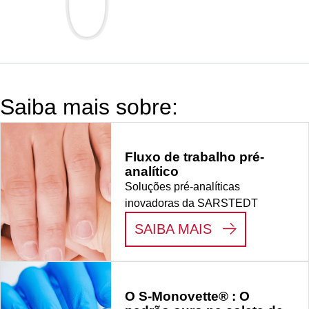
laranja, comprimento
do tubo flexível: 200
mm, com
Multiadaptador, isento
de DEHP, 1
unid./blister, estéreis,
Saiba mais sobre:
isentos de
pirogénios/endotoxina
120 unid./caixa de
Fluxo de trabalho pré-
cartão
analítico
Soluções pré-analíticas
inovadoras da SARSTEDT
:
FLUXO DE T
SAIBA MAIS
O S-Monovette® : O