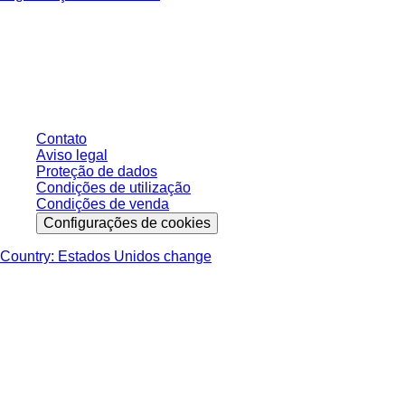
* Os preços exibidos são preços de tabela para usuários não conectados e
sem condições negociadas individualmente. Todos os preços não incluem
os impostos legais de sua respectiva jurisdição e possíveis taxas de
entrega, salvo indicação em contrário.
Contato
Aviso legal
Proteção de dados
Condições de utilização
Condições de venda
Configurações de cookies
Country: Estados Unidos change