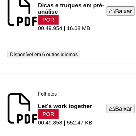
Dicas e truques em pré-
Baixar
análise
POR
00.49.954 |
16.08 MB
Disponível em 6 outros idiomas
Folhetos
Let´s work together
Baixar
POR
00.49.858 |
552.47 KB