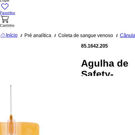
Logar
Favoritos
Carrinho
Início
Pré analítica
Coleta de sangue venoso
Cânula
///
///
///
85.1642.205
Agulha de
Safety-
Multifly®,
25G x 3 /4'',
laranja,
comprimen
do tubo