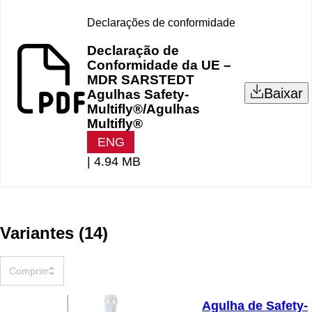
Declarações de conformidade
Declaração de
Conformidade da UE –
MDR SARSTEDT
Baixar
Agulhas Safety-
Multifly®/Agulhas
Multifly®
ENG
|
4.94 MB
Variantes
(
14
)
Agulha de Safety-