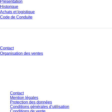
Présentation
Historique
Achats et logistique
Code de Conduite
Avez-vous des questions ?
Contact
Organisation des ventes
* Les prix affichés sont des prix catalogue pour les utilisateurs non
connectés et sans conditions négociées individuellement. Les prix
s'entendent hors taxe légale de votre juridiction et hors frais de livraison
éventuels, sauf indication contraire.
Contact
Mention légales
Protection des données
Conditions générales d’utilisation
Conditions de vente