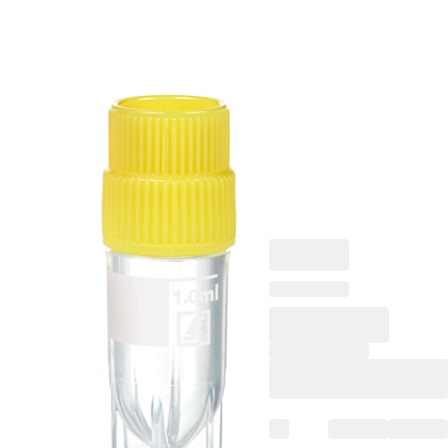
Cryotube CryoPure, 1
ml, tube : PP,
bouchon à vis
QuickSeal, bouchon
assemblé, PE-HD,
jaune, pas de vis
externe, Cryo
Performance Tested,
50 pièce(s)/sachet