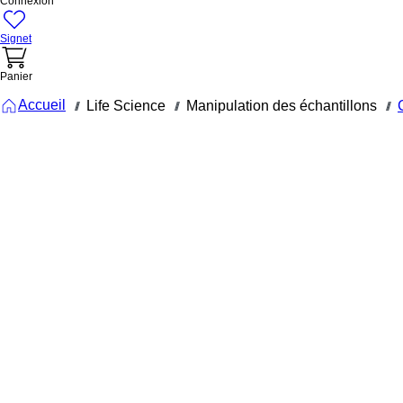
Connexion
Signet
Panier
Accueil
Life Science
Manipulation des échantillons
///
///
///
72.377.004
Cryotube
CryoPure,
1 ml,
bouchon à
vis
QuickSeal,
jaune