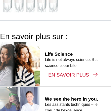
bouchon à vis
QuickSeal,
bouchon
assemblé, PE-
HD, mélange
de coloris, pas
En savoir plus sur :
de vis externe,
Cryo
Performance
Life Science
Tested, 50
Life is not always science. But
pièce(s)/sachet
science is our Life.
:
LIFE S
EN SAVOIR PLUS
We see the hero in you.
Les assistants techniques – le
coeur de l’excellence.