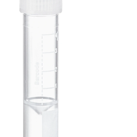
conique,
fond du
tube plat,
PP,
bouchon
assemblé,
100
pièce(s)
/sachet
Tube avec bouchon à
vis, volume de travail :
5 ml, (L x Ø) : 92 x
15,3 mm, double fond
conique, fond du tube