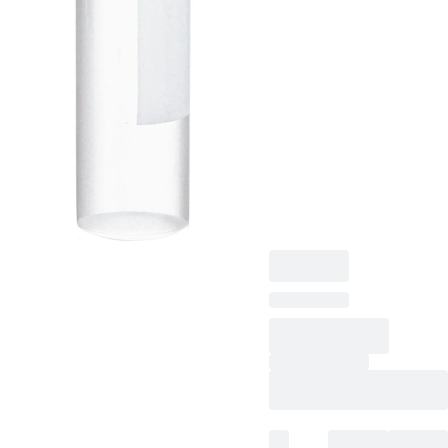
plat, transparent,
matériau : PP, avec
aplat,
étiquette/impression:
blanc, avec
graduation, bouchon
assemblé, naturel,
100 pièce(s)/sachet,
1 000 pièce(s)/carton