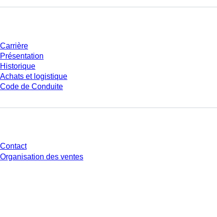
Entreprise et carrière
Carrière
Présentation
Historique
Achats et logistique
Code de Conduite
Avez-vous des questions ?
Contact
Organisation des ventes
* Les prix affichés sont des prix catalogue pour les utilisateurs non
connectés et sans conditions négociées individuellement. Les prix
s'entendent hors taxe légale de votre juridiction et hors frais de livraison
éventuels, sauf indication contraire.