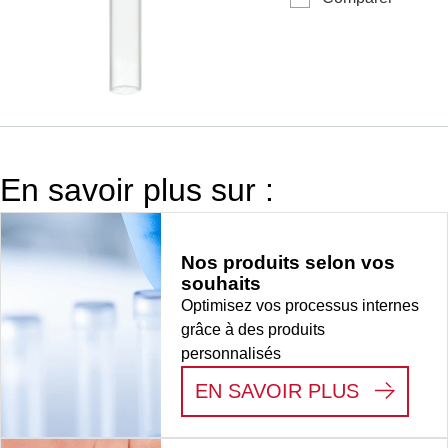
du tube plat,
travail : 3,5 ml, (L
PP, sans
x Ø) : 92 x 13 mm,
bouchon, 100
double fond
pièce(s)/sachet
conique, fond du
tube plat,
transparent,
matériau : PP,
En savoir plus sur :
sans bouchon,
100
pièce(s)/sachet,
Nos produits selon vos
1 000
souhaits
pièce(s)/carton
Optimisez vos processus internes
grâce à des produits
personnalisés
:
NOS PR
EN SAVOIR PLUS