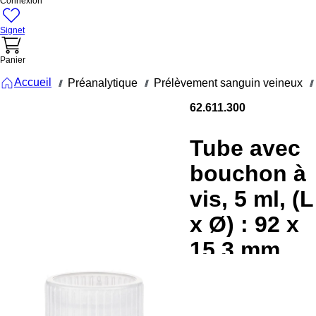
Connexion
Signet
Panier
Accueil
Préanalytique
Prélèvement sanguin veineux
///
///
///
62.611.300
Tube avec
bouchon à
vis, 5 ml, (L
x Ø) : 92 x
15,3 mm,
double
fond