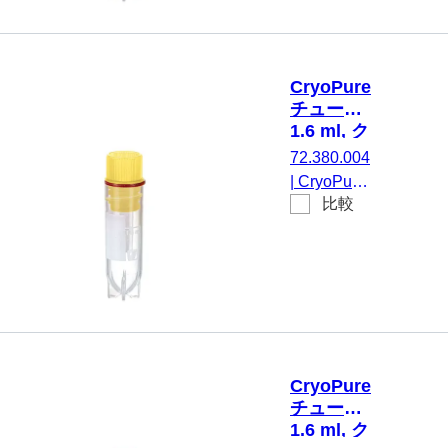
クシールス
クリューキ
ャップ, キ
ャップ 装
CryoPure
着済み, PP,
チューブ,
赤, 内ネジ,
1.6 ml, ク
シリコンシ
イックシ
72.380.004
ール付き,
ールスク
|
CryoPure
クライオパ
リューキ
比較
チューブ,
ャップ,
フォーマン
1,6 ml, チ
黄
ステスト済
ューブ：
み, 50 個/
PP, クイッ
袋
クシールス
クリューキ
ャップ, キ
ャップ 装
CryoPure
着済み, PP,
チューブ,
黄, 内ネジ,
1.6 ml, ク
シリコンシ