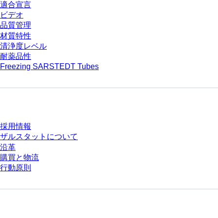
適合宣言
ビデオ
品質管理
材質特性
清浄度レベル
耐薬品性
Freezing SARSTEDT Tubes
会社とキャリア
採用情報
ザルスタットについて
沿革
購買と物流
行動原則
質問がありますか？