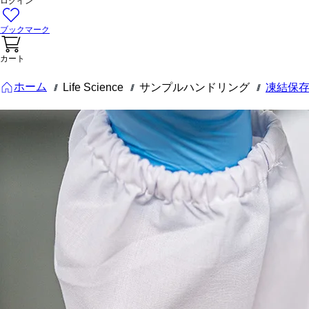
ログイン
ブックマーク
カート
ホーム
Life Science
サンプルハンドリング
凍結保
///
///
///