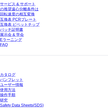
サービス & サポート
の推奨遠心分離条件は
回転速度の相互変換
互換表 PCRプレート
互換表 ピペットチップ
バッチ証明書
展示会 & 学会
Eラーニング
FAQ
ダウンロードセンター
カタログ
パンフレット
ユーザー情報
使用方法
操作手順
研究
Safety Data Sheets(SDS)