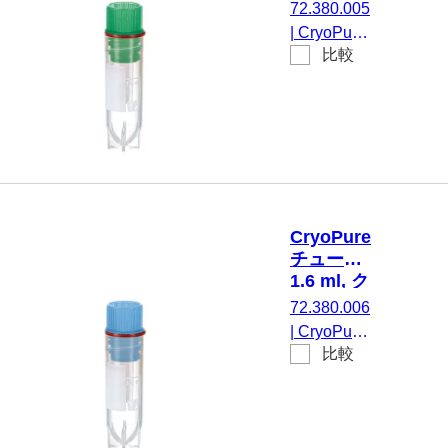
イックシ
72.380.005
ール付き,
ールスク
|
CryoPure
クライオパ
リューキ
比較
チューブ,
ャップ,
フォーマン
1,6 ml, チ
緑
ステスト済
ューブ：
み, 50 個/
PP, クイッ
袋
クシールス
クリューキ
ャップ, キ
ャップ 装
CryoPure
着済み, PP,
チューブ,
緑, 内ネジ,
1.6 ml, ク
シリコンシ
イックシ
72.380.006
ール付き,
ールスク
|
CryoPure
クライオパ
リューキ
比較
チューブ,
ャップ,
フォーマン
1,6 ml, チ
青
ステスト済
ューブ：
み, 50 個/
PP, クイッ
袋