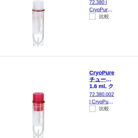
イックシ
72.380
|
ジ, シリコ
ールスク
CryoPure
ンシール付
リューキ
比較
チューブ,
ャップ,
き, クライ
1,6 ml, チ
白
オパフォー
ューブ：
マンステス
PP, クイッ
ト済み, 50
クシールス
個/袋
クリューキ
ャップ, キ
ャップ 装
CryoPure
着済み, PP,
チューブ,
白, 内ネジ,
1.6 ml, ク
シリコンシ
イックシ
72.380.002
ール付き,
ールスク
|
CryoPure
クライオパ
リューキ
比較
チューブ,
ャップ,
フォーマン
1,6 ml, チ
赤
ステスト済
ューブ：
み, 50 個/
PP, クイッ
袋