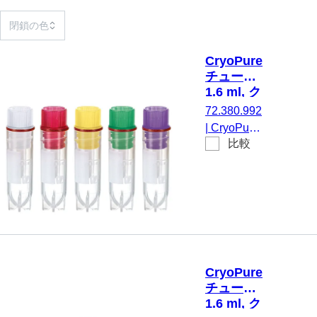
CryoPure
チューブ,
1.6 ml, ク
イックシ
72.380.992
ールスク
|
CryoPure
リューキ
比較
チューブ,
ャップ,
1,6 ml, チ
カラーミ
ューブ：
ックス
PP, クイッ
クシールス
クリューキ
ャップ, キ
ャップ 装
CryoPure
着済み, PP,
チューブ,
カラーミッ
1.6 ml, ク
クス, 内ネ