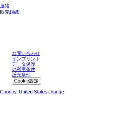
連絡
販売組織
* 表示価格は、ログインしていないユーザー向けの定価であり、個別に交渉
された条件を含みません。特に明記のない限り、すべての価格はお客様の管
轄区域における法定税および生じうる配送料を含みません。
お問い合わせ
インプリント
データ保護
の利用条件
販売条件
Cookie設定
Country: United States change