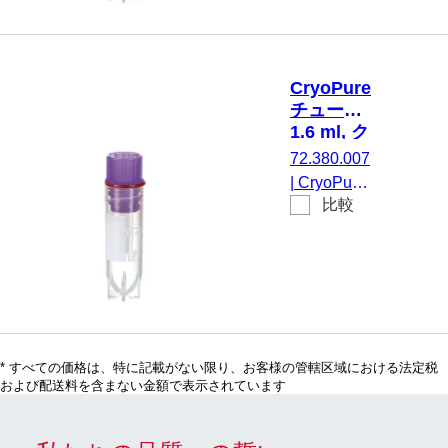
クシールス
クリューキ
ャップ, キ
ャップ 装
CryoPure
着済み, PP,
チューブ,
青, 内ネジ,
1.6 ml, ク
シリコンシ
イックシ
72.380.007
ール付き,
ールスク
|
CryoPure
クライオパ
リューキ
比較
チューブ,
ャップ,
フォーマン
1,6 ml, チ
紫
ステスト済
ューブ：
み, 50 個/
PP, クイッ
袋
クシールス
クリューキ
ャップ, キ
* すべての価格は、特に記載がない限り、お客様の管轄区域における法定税
ャップ 装
および配送料を含まない金額で表示されています
着済み, PP,
紫, 内ネジ,
シリコンシ