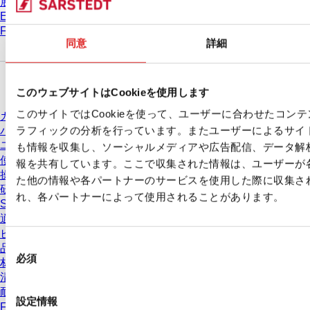
展示会 & 学会
Eラーニング
FAQ
同意
詳細
ダウンロードセンター
このウェブサイトはCookieを使用します
このサイトではCookieを使って、ユーザーに合わせたコン
カタログ
ラフィックの分析を行っています。またユーザーによるサイ
パンフレット
ユーザー情報
も情報を収集し、ソーシャルメディアや広告配信、データ解
使用方法
報を共有しています。ここで収集された情報は、ユーザーが
操作手順
た他の情報や各パートナーのサービスを使用した際に収集さ
研究
れ、各パートナーによって使用されることがあります。
Safety Data Sheets(SDS)
適合宣言
ビデオ
同
品質管理
必須
意
材質特性
清浄度レベル
の
耐薬品性
選
設定情報
Freezing SARSTEDT Tubes