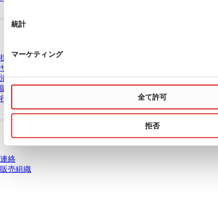
択
統計
会社とキャリア
マーケティング
採用情報
ザルスタットについて
沿革
購買と物流
全て許可
行動原則
拒否
質問がありますか？
連絡
販売組織
* 表示価格は、ログインしていないユーザー向けの定価であり、個別に交渉
された条件を含みません。特に明記のない限り、すべての価格はお客様の管
轄区域における法定税および生じうる配送料を含みません。