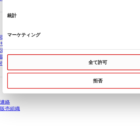
択
統計
会社とキャリア
マーケティング
採用情報
ザルスタットについて
沿革
購買と物流
全て許可
行動原則
拒否
質問がありますか？
連絡
販売組織
* 表示価格は、ログインしていないユーザー向けの定価であり、個別に交渉
された条件を含みません。特に明記のない限り、すべての価格はお客様の管
轄区域における法定税および生じうる配送料を含みません。