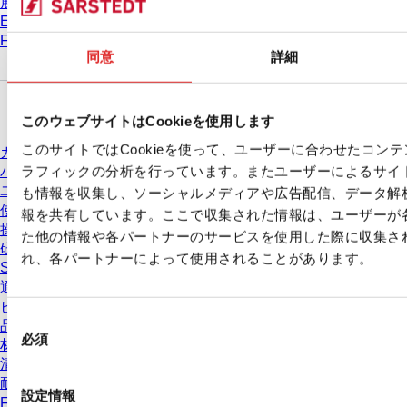
展示会 & 学会
Eラーニング
FAQ
同意
詳細
ダウンロードセンター
このウェブサイトはCookieを使用します
このサイトではCookieを使って、ユーザーに合わせたコン
カタログ
ラフィックの分析を行っています。またユーザーによるサイ
パンフレット
ユーザー情報
も情報を収集し、ソーシャルメディアや広告配信、データ解
使用方法
報を共有しています。ここで収集された情報は、ユーザーが
操作手順
た他の情報や各パートナーのサービスを使用した際に収集さ
研究
れ、各パートナーによって使用されることがあります。
Safety Data Sheets(SDS)
適合宣言
ビデオ
同
品質管理
必須
意
材質特性
清浄度レベル
の
耐薬品性
選
設定情報
Freezing SARSTEDT Tubes