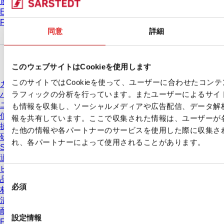
展示会 & 学会
Eラーニング
FAQ
同意
詳細
ダウンロードセンター
このウェブサイトはCookieを使用します
このサイトではCookieを使って、ユーザーに合わせたコン
カタログ
ラフィックの分析を行っています。またユーザーによるサイ
パンフレット
ユーザー情報
も情報を収集し、ソーシャルメディアや広告配信、データ解
使用方法
報を共有しています。ここで収集された情報は、ユーザーが
操作手順
た他の情報や各パートナーのサービスを使用した際に収集さ
研究
れ、各パートナーによって使用されることがあります。
Safety Data Sheets(SDS)
適合宣言
ビデオ
同
品質管理
必須
意
材質特性
清浄度レベル
の
耐薬品性
選
設定情報
Freezing SARSTEDT Tubes