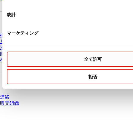
択
統計
会社とキャリア
マーケティング
採用情報
ザルスタットについて
沿革
購買と物流
全て許可
行動原則
拒否
質問がありますか？
連絡
販売組織
* 表示価格は、ログインしていないユーザー向けの定価であり、個別に交渉
された条件を含みません。特に明記のない限り、すべての価格はお客様の管
轄区域における法定税および生じうる配送料を含みません。