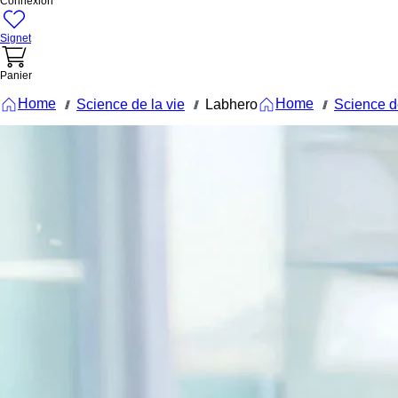
Connexion
Signet
Panier
Home
Home
Science de la vie
Labhero
Science de
///
///
///