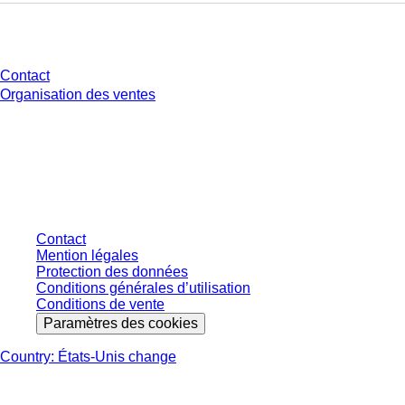
Avez-vous des questions ?
Contact
Organisation des ventes
* Les prix affichés sont des prix catalogue pour les utilisateurs non
connectés et sans conditions négociées individuellement. Les prix
s'entendent hors taxe légale de votre juridiction et hors frais de livraison
éventuels, sauf indication contraire.
Contact
Mention légales
Protection des données
Conditions générales d’utilisation
Conditions de vente
Paramètres des cookies
Country: États-Unis change