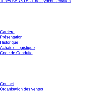
Tubes SARSTEDT de cryoconservation
Entreprise et carrière
Carrière
Présentation
Historique
Achats et logistique
Code de Conduite
Avez-vous des questions ?
Contact
Organisation des ventes
* Les prix affichés sont des prix catalogue pour les utilisateurs non
connectés et sans conditions négociées individuellement. Les prix
s'entendent hors taxe légale de votre juridiction et hors frais de livraison