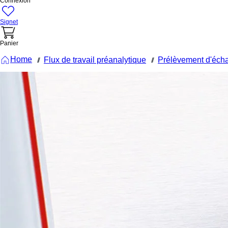
Connexion
Signet
Panier
Home
Flux de travail préanalytique
Prélèvement d'écha
///
///