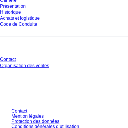
Carrière
Présentation
Historique
Achats et logistique
Code de Conduite
Avez-vous des questions ?
Contact
Organisation des ventes
* Les prix affichés sont des prix catalogue pour les utilisateurs non
connectés et sans conditions négociées individuellement. Les prix
s'entendent hors taxe légale de votre juridiction et hors frais de livraison
éventuels, sauf indication contraire.
Contact
Mention légales
Protection des données
Conditions générales d’utilisation