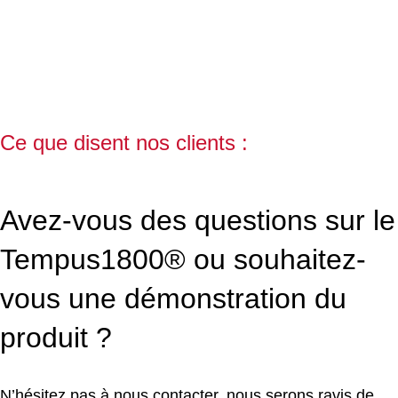
q
d
e
p
a
Ce que disent nos clients :
T
»
Avez-vous des questions sur le
Pr
Dr
Tempus1800® ou souhaitez-
V
S
vous une démonstration du
Di
d
produit ?
la
a
dé
N’hésitez pas à nous contacter, nous serons ravis de