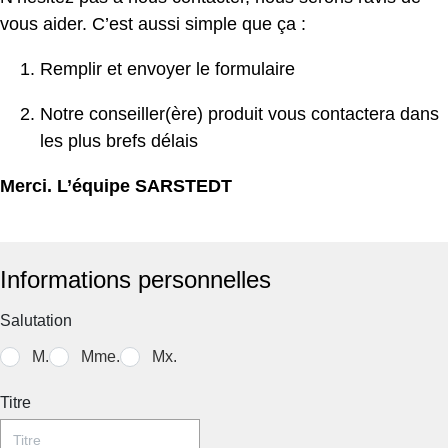
d
vous aider. C’est aussi simple que ça :
m
d
Remplir et envoyer le formulaire
la
d
Notre conseiller(ère) produit vous contactera dans
l'
les plus brefs délais
un
d
Merci. L’équipe SARSTEDT
G
Be
Informations personnelles
Salutation
M.
Mme.
Mx.
Titre