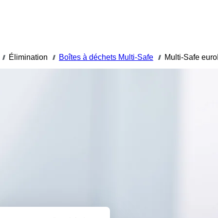
Élimination
Boîtes à déchets Multi-Safe
Multi-Safe eur
///
///
///