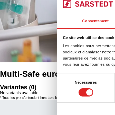
Consentement
Ce site web utilise des cook
Les cookies nous permettent d
sociaux et d'analyser notre t
partenaires de médias sociaux
vous leur avez fournies ou qu'
Multi-Safe euroMatic®
Sélection
Nécessaires
du
Variantes
(
0
)
consentement
No variants available
* Tous les prix s'entendent hors taxe légale en vigueur dans votre pays et hors
Notre prom