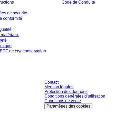
ructions
Code de Conduite
ées de sécurité
e conformité
Qualité
 matériaux
reté
imique
DT de cryoconservation
s et sans conditions négociées individuellement. Les prix s'entendent hors taxe
Contact
Mention légales
Protection des données
Conditions générales d’utilisation
Conditions de vente
Paramètres des cookies