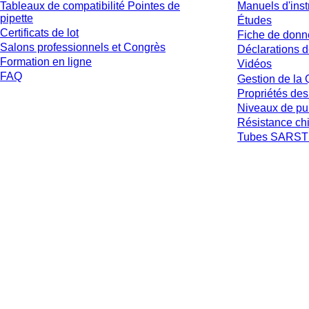
Tableaux de compatibilité Pointes de
Manuels d'inst
pipette
Études
Certificats de lot
Fiche de donn
Salons professionnels et Congrès
Déclarations d
Formation en ligne
Vidéos
FAQ
Gestion de la 
Propriétés des
Niveaux de pu
Résistance ch
Tubes SARSTE
* Les prix affichés sont des prix catalogue pour les utilisateurs non connecté
et hors frais de livraison éventuels, sauf indication contraire.