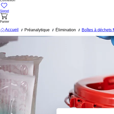
Connexion
Signet
Panier
Accueil
Préanalytique
Élimination
Boîtes à déchets 
///
///
///