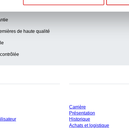
la qualité transparente
ntie
emières de haute qualité
le
 contrôlée
ent
Entreprise et carrière
Carrière
Présentation
ilisateur
Historique
Achats et logistique