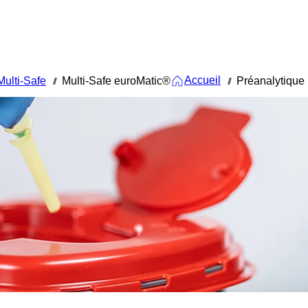
Accueil
Multi-Safe
Multi-Safe euroMatic®
Préanalytique
///
///