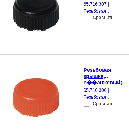
подходящий
65.716.307
|
для Резьбовые
Резьбовая
микропробирки
Сравнить
крышка, черный(-
ая), подходящий
для Резьбовые
микропробирки,
500 шт./Пакет
Резьбовая
крышка,
о��анжевый(-
ая),
65.716.306
|
подходящий
Резьбовая
для Резьбовые
Сравнить
крышка,
микропробирки
оранжевый(-ая),
подходящий для
Резьбовые