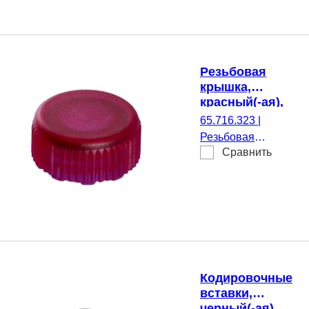
микропробирки,
500 шт./Двойной
пакет
Резьбовая
крышка,
красный(-ая),
стерильные,
65.716.323
|
подходящий
Резьбовая
для Резьбовые
Сравнить
крышка, красный(-
микропробирки
ая), стерильные,
подходящий для
Резьбовые
микропробирки,
500 шт./Двойной
пакет
Кодировочные
вставки,
черный(-ая),