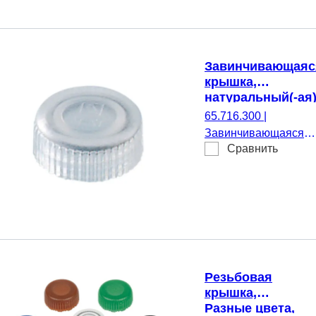
микропробирки,
500 шт./Пакет
Завинчивающаяс
крышка,
натуральный(-ая)
подходящий для
65.716.300
|
Резьбовые
Завинчивающаяся
микропробирки
Сравнить
крышка,
натуральный(-ая),
подходящий для
Резьбовые
микропробирки, 500
шт./Пакет
Резьбовая
крышка,
Разные цвета,