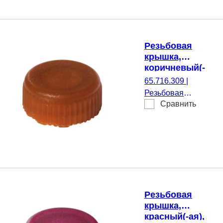
микропробирки,
500 шт./Двойной
пакет
Резьбовая
крышка,
коричневый(-
ая),
65.716.309
|
подходящий
Резьбовая
для Резьбовые
Сравнить
крышка,
микропробирки
коричневый(-ая),
подходящий для
Резьбовые
микропробирки,
500 шт./Пакет
Резьбовая
крышка,
красный(-ая),