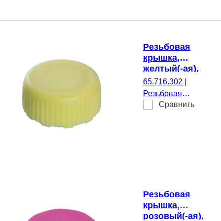
Резьбовые
микропробирки,
500 шт./Двойной
пакет
Резьбовая
крышка,
желтый(-ая),
подходящий
65.716.302
|
для Резьбовые
Резьбовая
микропробирки
Сравнить
крышка, желтый(-
ая), подходящий
для Резьбовые
микропробирки,
500 шт./Пакет
Резьбовая
крышка,
розовый(-ая),