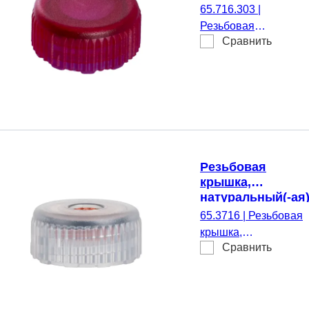
подходящий
65.716.303
|
для Резьбовые
Резьбовая
микропробирки
Сравнить
крышка, красный(-
ая), подходящий
для Резьбовые
микропробирки,
500 шт./Пакет
Резьбовая
крышка,
натуральный(-ая)
подходящий для
65.3716
|
Резьбовая
Резьбовые
крышка,
микропробирки
Сравнить
натуральный(-ая),
подходящий для
Резьбовые
микропробирки, для