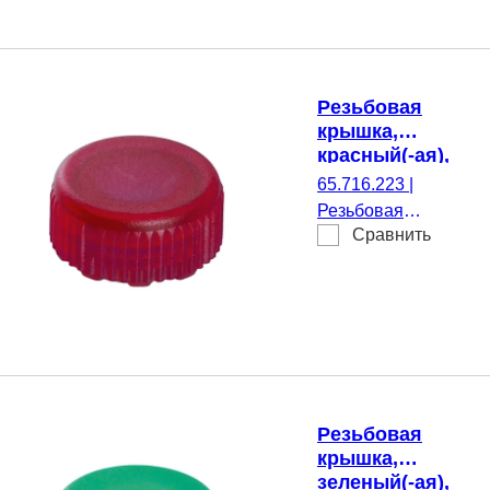
микропробирки, 50
шт./Двойной пакет
Резьбовая
крышка,
красный(-ая),
Biosphere®
65.716.223
|
plus,
Резьбовая
подходящий
Сравнить
крышка, красный(-
для Резьбовые
ая), Biosphere®
микропробирки
plus, подходящий
для Резьбовые
микропробирки, 50
шт./Двойной пакет
Резьбовая
крышка,
зеленый(-ая),