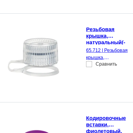
микропробирки, 50
шт./Двойной пакет
Резьбовая
крышка,
натуральный(-
ая),
65.712
|
Резьбовая
подходящий
крышка,
для Резьбовые
Сравнить
натуральный(-ая),
микропробирки
подходящий для
Резьбовые
микропробирки,
500 шт./Пакет
Кодировочные
вставки,
фиолетовый,