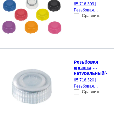
подходящий
65.716.399
|
для Резьбовые
Резьбовая
микропробирки
Сравнить
крышка, Разные
цвета,
подходящий для
Резьбовые
микропробирки,
100 шт./Пакет
Резьбовая
крышка,
натуральный(-
ая),
65.716.320
|
стерильные,
Резьбовая
подходящий
Сравнить
крышка,
для Резьбовые
натуральный(-ая),
микропробирки
стерильные,
подходящий для