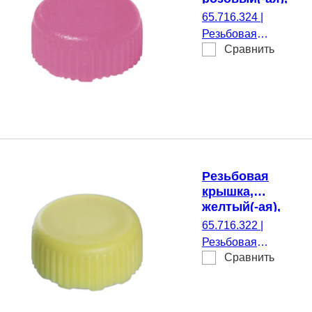
стерильные,
65.716.324
|
подходящий
Резьбовая
для Резьбовые
Сравнить
крышка, розовый(-
микропробирки
ая), стерильные,
подходящий для
Резьбовые
микропробирки,
500 шт./Двойной
пакет
Резьбовая
крышка,
желтый(-ая),
стерильные,
65.716.322
|
подходящий
Резьбовая
для Резьбовые
Сравнить
крышка, желтый(-
микропробирки
ая), стерильные,
подходящий для
Резьбовые