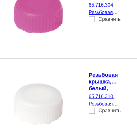
подходящий
65.716.304
|
для Резьбовые
Резьбовая
микропробирки
Сравнить
крышка, розовый(-
ая), подходящий
для Резьбовые
микропробирки,
500 шт./Пакет
Резьбовая
крышка,
белый,
подходящий
65.716.310
|
для Резьбовые
Резьбовая
микропробирки
Сравнить
крышка, белый,
подходящий для
Резьбовые
микропробирки,