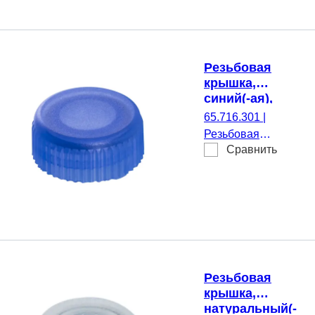
500 шт./Пакет
Резьбовая
крышка,
синий(-ая),
подходящий
65.716.301
|
для Резьбовые
Резьбовая
микропробирки
Сравнить
крышка, синий(-
ая), подходящий
для Резьбовые
микропробирки,
500 шт./Пакет
Резьбовая
крышка,
натуральный(-