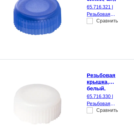
стерильные,
65.716.321
|
подходящий
Резьбовая
для Резьбовые
Сравнить
крышка, синий(-
микропробирки
ая), стерильные,
подходящий для
Резьбовые
микропробирки,
500 шт./Двойной
пакет
Резьбовая
крышка,
белый,
стерильные,
65.716.330
|
подходящий
Резьбовая
для Резьбовые
Сравнить
крышка, белый,
микропробирки
стерильные,
подходящий для
Резьбовые