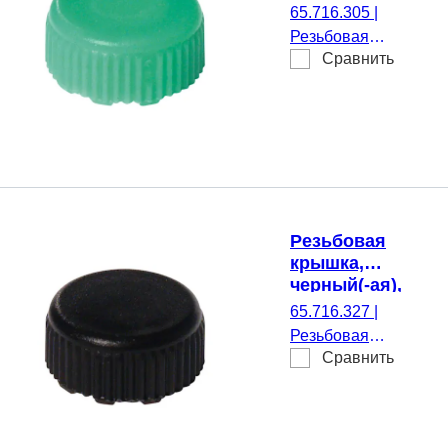
подходящий
65.716.305
|
для Резьбовые
Резьбовая
микропробирки
Сравнить
крышка, зеленый(-
ая), подходящий
для Резьбовые
микропробирки,
500 шт./Пакет
Резьбовая
крышка,
черный(-ая),
стерильные,
65.716.327
|
подходящий
Резьбовая
для Резьбовые
Сравнить
крышка, черный(-
микропробирки
ая), стерильные,
подходящий для
Резьбовые