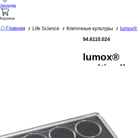
Закладка
Корзина
Главная
Life Science
Клеточные культуры
lumox®
///
///
///
94.6110.024
lumox®
multiwell,
Планшет
для
клеточных
культур, с
дном из
фольги, 24