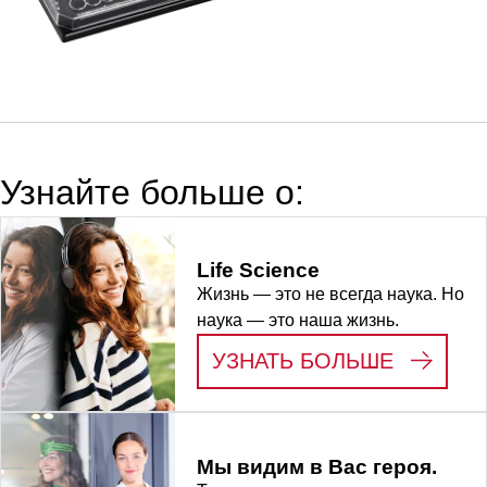
клеточных
Лунка, 20 шт.
1 шт./Блистер
культур, с дном из
фольги, 96 Лунка,
Рама: черный(-
ая), Рама: PS,
для адгезивные
клетки, Плоское
Узнайте больше о:
дно, стерильные,
не содержат
пирогенов/
Life Science
эндотоксинов,
Жизнь — это не всегда наука. Но
нецитотоксичные,
наука — это наша жизнь.
1 шт./Блистер
:
LIFE S
УЗНАТЬ БОЛЬШЕ
Мы видим в Вас героя.