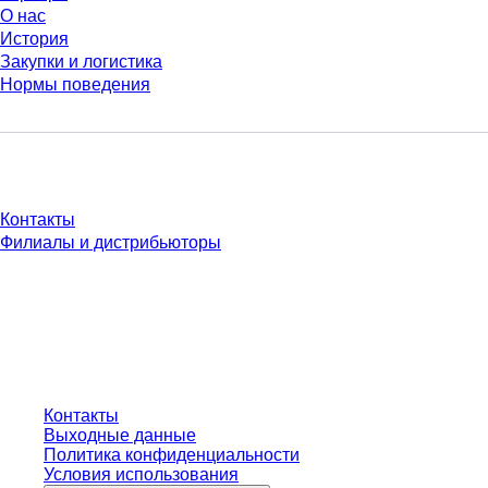
О нас
История
Закупки и логистика
Нормы поведения
У Вас есть вопросы?
Контакты
Филиалы и дистрибьюторы
* Указанные цены являются прейскурантными для неавторизованных
пользователей и без учета индивидуально согласованных условий.
Цены указаны без учета установленного законом налога в вашей
юрисдикции и возможных расходов на доставку, если не указано иное.
Контакты
Выходные данные
Политика конфиденциальности
Условия использования