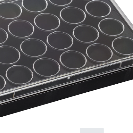
Лунка, 20
шт.
lumox® multiwell,
Планшет для
клеточных культур, с
дном из фольги, 24
Лунка, Рама:
черный(-ая), Рама:
PS, для адгезивные
клетки, Плоское дно,
стерильные, не
содержат пирогенов/
эндотоксинов,
нецитотоксичные, 1
шт./Блистер