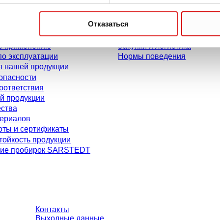
Карьера
Отказаться
О нас
для пользователей
История
о применению
Закупки и логистика
по эксплуатации
Нормы поведения
я нашей продукции
опасности
оответствия
й продукции
ества
териалов
оты и сертификаты
тойкость продукции
ие пробирок SARSTEDT
ьзователей и без учета индивидуально согласованных условий. Цены у
ов на доставку, если не указано иное.
Контакты
Выходные данные