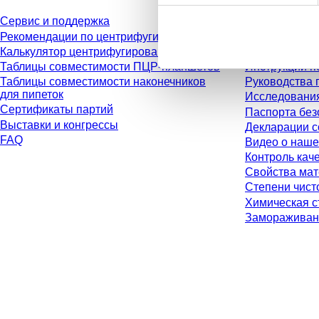
Сервис и поддержка
Каталог
Рекомендации по центрифугированию
Брошюры
Калькулятор центрифугирования
Информация 
Таблицы совместимости ПЦР-планшетов
Инструкции п
Таблицы совместимости наконечников
Руководства 
для пипеток
Исследовани
Сертификаты партий
Паспорта без
Выставки и конгрессы
Декларации с
FAQ
Видео о наше
Контроль кач
Свойства ма
Степени чист
Химическая с
Замораживан
* Указанные цены являются прейскурантными для неавторизованных пол
установленного законом налога в вашей юрисдикции и возможных расход