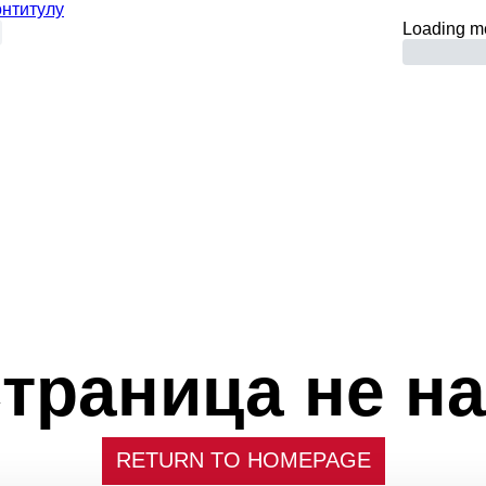
онтитулу
Loading m
траница не на
RETURN TO HOMEPAGE