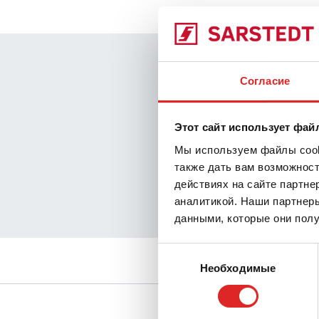
Наша гара
Согласие
Прозрачно
Гарантиро
Этот сайт использует фай
Мы используем файлы cooki
Высококач
также дать вам возможнос
Надёжное 
действиях на сайте партне
аналитикой. Наши партнеры
Контролир
данными, которые они полу
Выбор
Необходимые
согласия
Сервис
Материалы