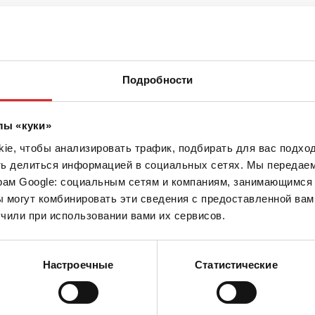
нтия качества
Подробности
е управление качеством
ванная чистота
лы «куки»
e, чтобы анализировать трафик, подбирать для вас подход
ественное сырьё
ть делиться информацией в социальных сетях. Мы передае
качество
рам Google: социальным сетям и компаниям, занимающимся 
 могут комбинировать эти сведения с предоставленной вам
уемое производство
чили при использовании вами их сервисов.
Настроечные
Статистические
Компания и карьера