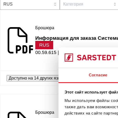
Брошюра
Информация для заказа Систем
RUS
00.59.615 |
9.46 MB
Согласие
Доступно на 14 других языках
Этот сайт использует фай
Мы используем файлы cooki
также дать вам возможнос
Брошюра
действиях на сайте партне