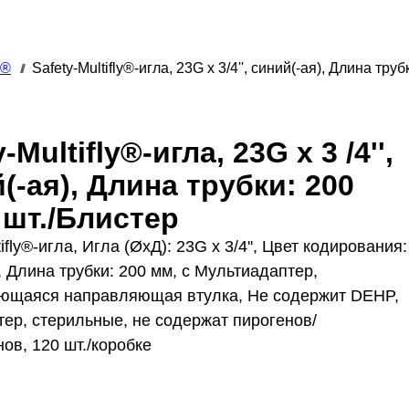
y®
Safety-Multifly®-игла, 23G x 3/4'', синий(-ая), Длина тру
///
-Multifly®-игла, 23G x 3 /4'',
(-ая), Длина трубки: 200
 шт./Блистер
tifly®-игла, Игла (ØxД): 23G x 3/4'', Цвет кодирования:
, Длина трубки: 200 мм, с Мультиадаптер,
ющаяся направляющая втулка, Не содержит DEHP,
тер, стерильные, не содержат пирогенов/
ов, 120 шт./коробке