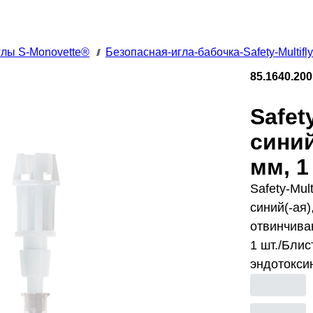
глы S-Monovette®
Безопасная-игла-бабочка-Safety-Multifl
///
85.1640.200
Safety
синий
мм, 1
Safety-Mul
синий(-ая)
отвинчива
1 шт./Блис
эндотоксин