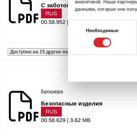
аналитикой. Наши партнеры
С заботой о животных
данными, которые они полу
RUS
00.58.952 |
1.16 MB
Выбор
Необходимые
согласия
Доступно на 15 других языках
Брошюра
Безопасные изделия
RUS
00.58.629 |
3.62 MB