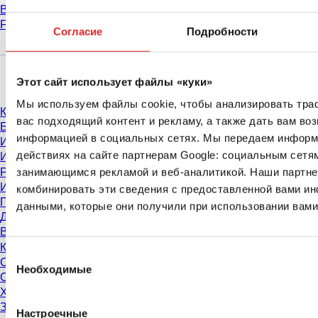
Выставки и конгрессы
FAQ
Согласие
Подробности
Материалы
Этот сайт использует файлы «куки»
Мы используем файлы cookie, чтобы анализировать тра
Каталог
вас подходящий контент и рекламу, а также дать вам во
Брошюры
информацией в социальных сетях. Мы передаем информ
Информация для пользователей
действиях на сайте партнерам Google: социальным сетя
Инструкции по применению
Руководства по эксплуатации
занимающимся рекламой и веб-аналитикой. Наши партне
Исследования нашей продукции
комбинировать эти сведения с предоставленной вами ин
Паспорта безопасности
данными, которые они получили при использовании вами
Декларации соответствия
Видео о нашей продукции
Контроль качества
Выбор
Свойства материалов
Необходимые
согласия
Степени чистоты и сертификаты
Химическая стойкость продукции
Замораживание пробирок SARSTEDT
Настроечные