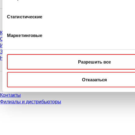
Компания и карьера
Статистические
Карьера
Маркетинговые
О нас
История
Закупки и логистика
Нормы поведения
Разрешить все
У Вас есть вопросы?
Отказаться
Контакты
Филиалы и дистрибьюторы
* Указанные цены являются прейскурантными для неавторизованных
пользователей и без учета индивидуально согласованных условий.
Цены указаны без учета установленного законом налога в вашей
юрисдикции и возможных расходов на доставку, если не указано иное.