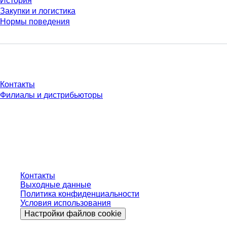
История
Закупки и логистика
Нормы поведения
У Вас есть вопросы?
Контакты
Филиалы и дистрибьюторы
* Указанные цены являются прейскурантными для неавторизованных
пользователей и без учета индивидуально согласованных условий.
Цены указаны без учета установленного законом налога в вашей
юрисдикции и возможных расходов на доставку, если не указано иное.
Контакты
Выходные данные
Политика конфиденциальности
Условия использования
Настройки файлов cookie