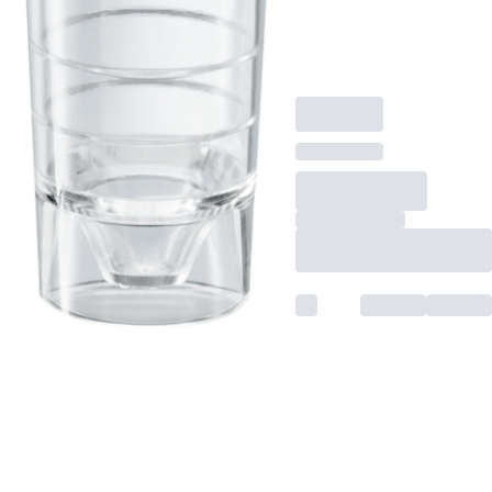
мл, (ВxØ): 24 x 14
мм, прозрачн(-ая),
1 000 шт./Пакет