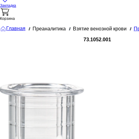
Закладка
Корзина
Главная
Преаналитика
Взятие венозной крови
Пр
///
///
///
73.1052.001
Подвесная
пробирка,
подходит
для
Пробирки
и S-
Monovette
Ø 15 мм,