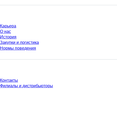
Компания и карьера
Карьера
О нас
История
Закупки и логистика
Нормы поведения
У Вас есть вопросы?
Контакты
Филиалы и дистрибьюторы
* Указанные цены являются прейскурантными для неавторизованных
пользователей и без учета индивидуально согласованных условий.
Цены указаны без учета установленного законом налога в вашей
юрисдикции и возможных расходов на доставку, если не указано иное.