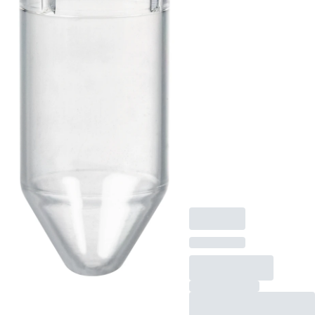
прозрачн(-
ая)
Подвесная
пробирка, подходит
для Пробирки и S-
Monovette® Ø 15 мм,
Материал: PS, 2,5
мл, Длина: 32 мм,
прозрачн(-ая), 500
шт./Пакет