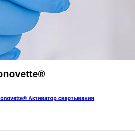
onovette®
onovette® Активатор свертывания