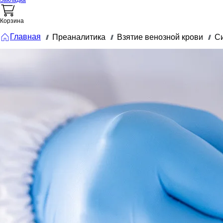
Закладка
Корзина
Главная
Преаналитика
Взятие венозной крови
Си
///
///
///