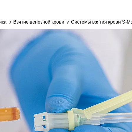
ика
Взятие венозной крови
Системы взятия крови S-M
///
///