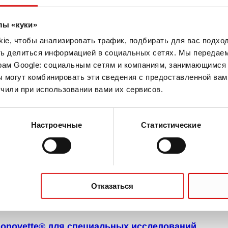
onovette® для определения уровня глюкозы
лы «куки»
e, чтобы анализировать трафик, подбирать для вас подход
ть делиться информацией в социальных сетях. Мы передае
рам Google: социальным сетям и компаниям, занимающимся 
 могут комбинировать эти сведения с предоставленной вам
onovette® без добавок
чили при использовании вами их сервисов.
Настроечные
Статистические
onovette® для определения функции тромбоцито
Отказаться
onovette® для специальных исследований