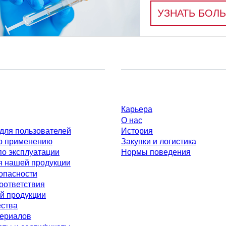
УЗНАТЬ БОЛ
Компания и карьера
Карьера
О нас
для пользователей
История
о применению
Закупки и логистика
по эксплуатации
Нормы поведения
я нашей продукции
опасности
оответствия
й продукции
ества
териалов