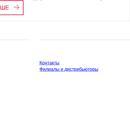
:
S-MONOVETTE®: ЗОЛОТОЙ СТАНДАРТ В
ЬШЕ
У Вас есть вопросы?
Контакты
Филиалы и дистрибьюторы