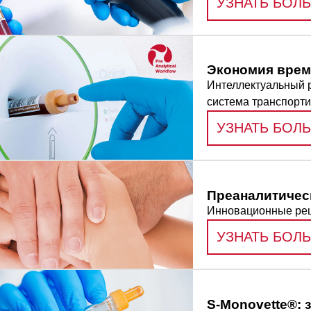
УЗНАТЬ БОЛ
Экономия врем
Интеллектуальный р
система транспорт
УЗНАТЬ БОЛ
Преаналитичес
Инновационные ре
УЗНАТЬ БОЛ
S-Monovette®: 