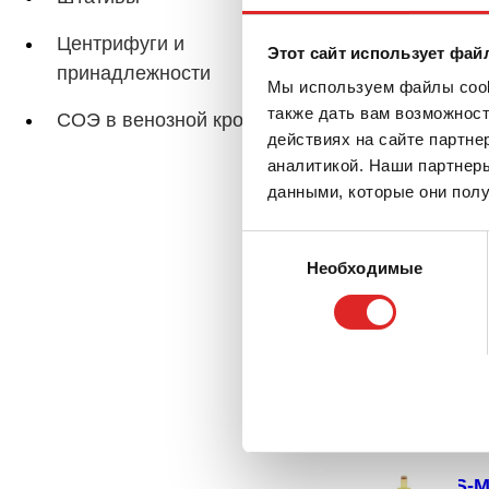
S-M
Центрифуги и
Этот сайт использует фай
принадлежности
Мы используем файлы cooki
также дать вам возможнос
СОЭ в венозной крови
действиях на сайте партне
аналитикой. Наши партнеры
S-M
данными, которые они полу
Выбор
Необходимые
согласия
S-M
S-M