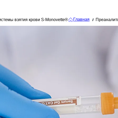
Главная
стемы взятия крови S-Monovette®
Преаналит
///