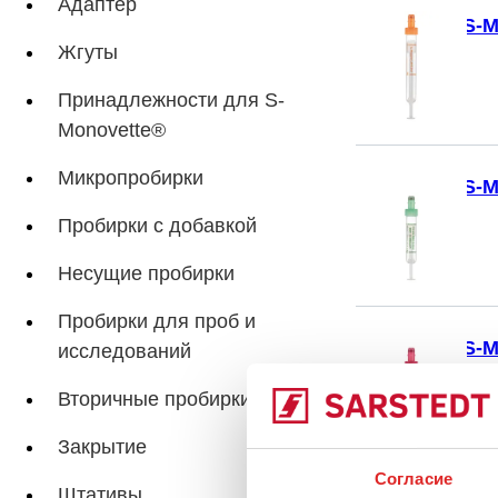
Адаптер
S-M
Жгуты
Принадлежности для S-
Monovette®
Микропробирки
S-M
Пробирки с добавкой
Несущие пробирки
Пробирки для проб и
S-M
исследований
Вторичные пробирки
Закрытие
Согласие
Штативы