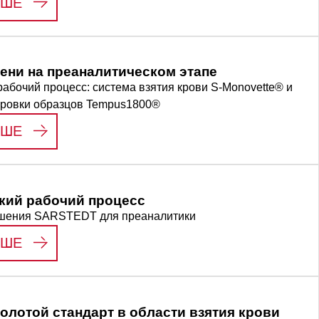
:
ЦИФРОВИЗАЦИЯ ВАШЕЙ ПРЕАНАЛИТИК
ЬШЕ
ени на преаналитическом этапе
абочий процесс: система взятия крови S-Monovette® и
ировки образцов Tempus1800®
:
ЭКОНОМИЯ ВРЕМЕНИ НА ПРЕАНАЛИТИЧ
ЬШЕ
кий рабочий процесс
шения SARSTEDT для преаналитики
:
ПРЕАНАЛИТИЧЕСКИЙ РАБОЧИЙ ПРОЦЕС
ЬШЕ
золотой стандарт в области взятия крови