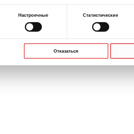
аницы
Настроечные
Статистические
Преаналитичес
Инновационные ре
УЗНАТЬ БОЛ
Отказаться