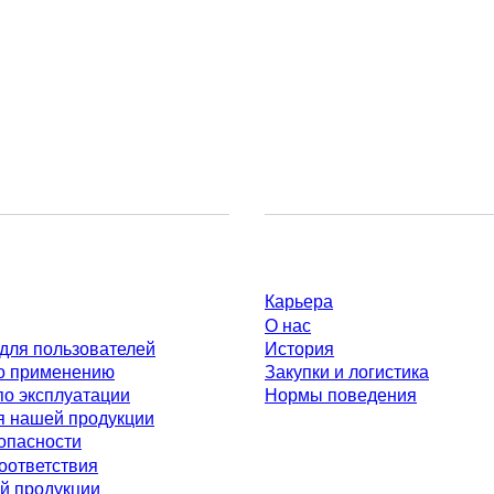
Компания и карьера
Карьера
О нас
для пользователей
История
о применению
Закупки и логистика
по эксплуатации
Нормы поведения
я нашей продукции
опасности
оответствия
й продукции