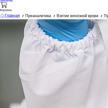
Закладка
Корзина
Главная
Преаналитика
Взятие венозной крови
Пр
///
///
///