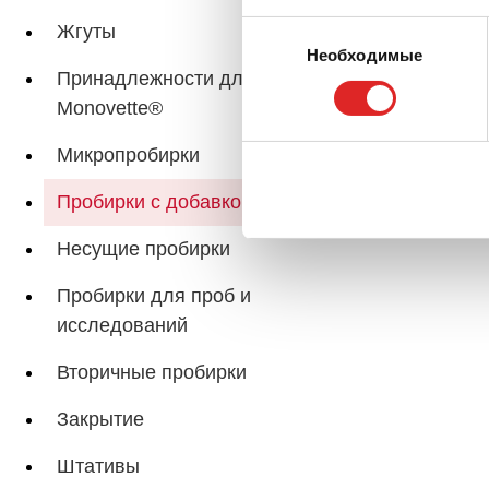
Связанные стр
Выбор
Жгуты
Необходимые
согласия
Принадлежности для S-
Monovette®
Микропробирки
Пробирки с добавкой
Несущие пробирки
Пробирки для проб и
исследований
Вторичные пробирки
Закрытие
Штативы