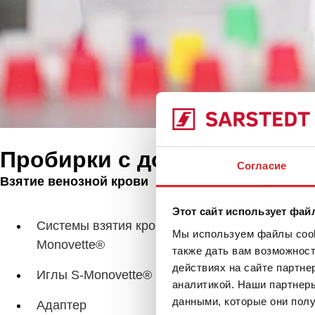
Пробирки с добавками
Согласие
Взятие венозной крови
Продукты
Этот сайт использует фай
Про
Системы взятия крови S-
Мы используем файлы cooki
Monovette®
также дать вам возможнос
действиях на сайте партне
Иглы S-Monovette®
аналитикой. Наши партнеры
данными, которые они полу
Адаптер