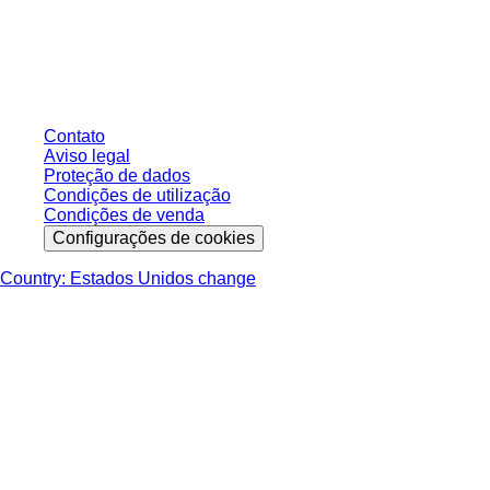
* Os preços exibidos são preços de tabela para usuários não conectados e
sem condições negociadas individualmente. Todos os preços não incluem
os impostos legais de sua respectiva jurisdição e possíveis taxas de
entrega, salvo indicação em contrário.
Contato
Aviso legal
Proteção de dados
Condições de utilização
Condições de venda
Configurações de cookies
Country: Estados Unidos change