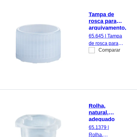
Tampa de
rosca para
arquivamento,
azul claro,
65.645
|
Tampa
adequado
de rosca para
para tubos Ø
Comparar
arquivamento,
15,3 mm
azul claro,
adequado para
tubos Ø 15,3
mm, 1.000
unid./pacote
Rolha,
natural,
adequado
para tubos
65.1379
|
Ø 10-17 mm
Rolha,