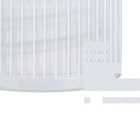
Tampa de rosca,
natural, adequado
para tubos de Ø 11,5
mm, 1.000
unid./pacote