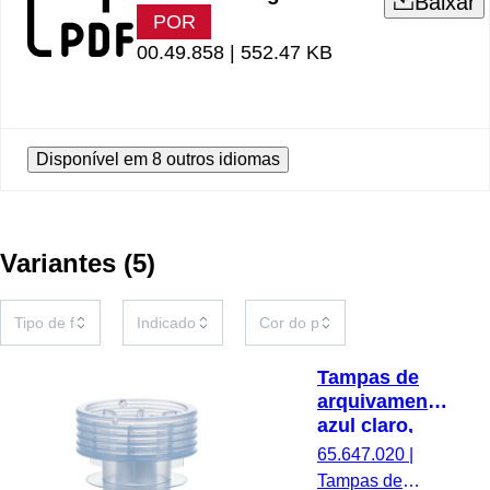
Baixar
POR
00.49.858 |
552.47 KB
Disponível em 8 outros idiomas
Variantes
(
5
)
Tampas de
arquivamento,
azul claro,
adequado
65.647.020
|
para S-
Tampas de