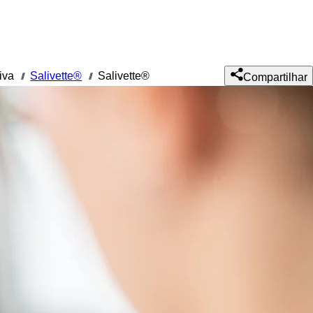
iva
Salivette®
Salivette®
///
///
Compartilhar