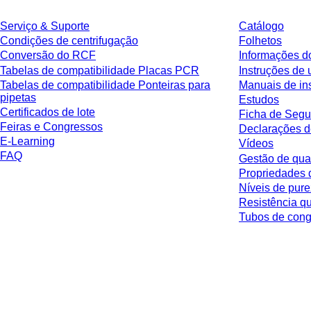
Serviço & Suporte
Catálogo
Condições de centrifugação
Folhetos
Conversão do RCF
Informações d
Tabelas de compatibilidade Placas PCR
Instruções de 
Tabelas de compatibilidade Ponteiras para
Manuais de in
pipetas
Estudos
Certificados de lote
Ficha de Segu
Feiras e Congressos
Declarações d
E-Learning
Vídeos
FAQ
Gestão de qua
Propriedades 
Níveis de pur
Resistência q
Tubos de co
* Os preços exibidos são preços de tabela para usuários não conectados e
respectiva jurisdição e possíveis taxas de entrega, salvo indicação em contr