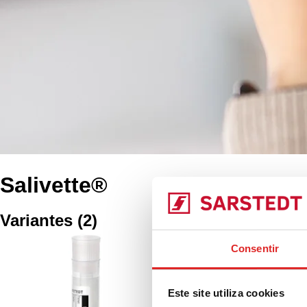
Salivette®
Variantes
(
2
)
Salivette®, com ro
Consentir
com etiqueta de p
Este site utiliza cookies
51.1534
|
Salivette®, 