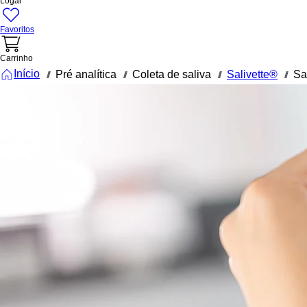
Logar
Favoritos
Carrinho
Início
Pré analítica
Coleta de saliva
Salivette®
Sa
///
///
///
///