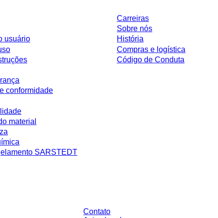
Carreiras
Sobre nós
o usuário
História
uso
Compras e logística
struções
Código de Conduta
rança
e conformidade
lidade
do material
eza
uímica
ngelamento SARSTEDT
 sem condições negociadas individualmente. Todos os preços não incluem os 
ário.
Contato