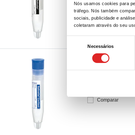
etiqueta de papel, ró
Nós usamos cookies para per
Comparar
de saliva, 100 unid./p
tráfego. Nós também compart
sociais, publicidade e anál
coletaram através do seu us
Seleção
Necessários
de
consentimento
Salivette® Cortisol
tampa: azul, com e
51.1534.500
|
Salivett
tampa: azul, com etiqu
Comparar
branca/azul, para Dete
100 unid./pacote