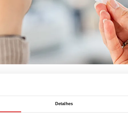
lo de algodão, tampa: branca,
Detalhes
apel
com rolo de algodão, tampa: branca, com