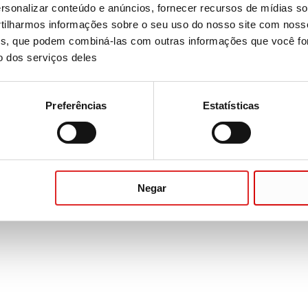
tulo/impressão: branca/preta, para Exames
sonalizar conteúdo e anúncios, fornecer recursos de mídias soc
acote
ilharmos informações sobre o seu uso do nosso site com noss
ises, que podem combiná-las com outras informações que você fo
o dos serviços deles
Preferências
Estatísticas
, com rolo de fibras sintéticas,
tiqueta de papel
Negar
e® Cortisol, com rolo de fibras sintéticas,
eta de papel, rótulo/impressão:
rminação do cortisol a partir da saliva,