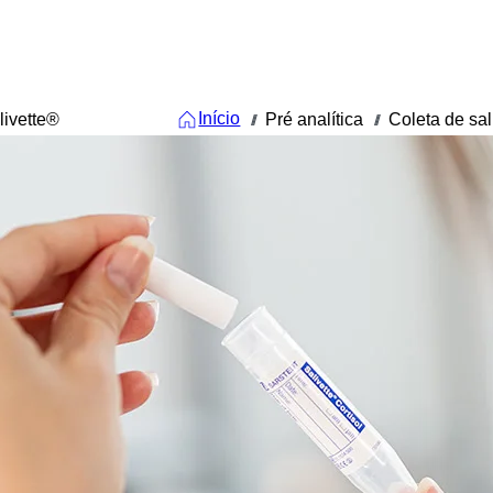
Início
livette®
Pré analítica
Coleta de sal
///
///