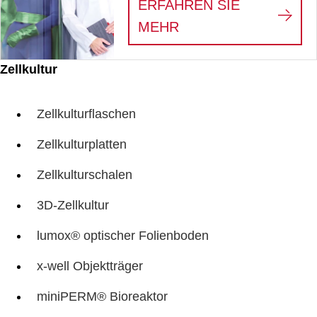
ERFAHREN SIE
:
WE SEE THE HERO
MEHR
Zellkultur
Zellkulturflaschen
Zellkulturplatten
Zellkulturschalen
3D-Zellkultur
lumox® optischer Folienboden
x-well Objektträger
miniPERM® Bioreaktor