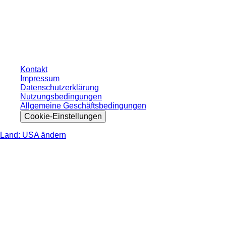
* Die angezeigten Preise sind Listenpreise für nicht angemeldete Nutzer und
ohne individuell vereinbarte Konditionen. Alle Preise verstehen sich zzgl. der
gesetzlichen Steuer Ihres jeweiligen Landes und ggf. Versandkosten, sofern
nicht anders angegeben.
Kontakt
Impressum
Datenschutzerklärung
Nutzungsbedingungen
Allgemeine Geschäftsbedingungen
Cookie-Einstellungen
Land: USA ändern